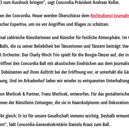
23 zum Ausdruck bringen”, sagt Concordia-Präsident Andreas Koller.
aben der Concordia. Heuer werden Überschüsse dem
Rechtsdienst Journal
ischer Expertise, um sie vor Angriffen und Klagen zu schützen.
l zahlreiche Künstlerinnen und Künstler für festliche Atmosphäre. Im 
alls, die zu seiner Beliebtheit bei Tänzerinnen und Tänzern beiträgt: Uw
 Orchester. Das Charly Hloch Trio spielt für die Boogie-Tänzer auf, der i
röffnet den Concordia Ball mit akustischen Eindrücken aus dem Journali
ebütanten auf ihren Auftritt bei der Eröffnung vor, er unterhält die Gä
immung. Und im Arkadenhof laden wir wieder zu entspannten Unterhaltung
 Merlicek & Partner, Franz Merlicek, entworfen. Für das gestalterisch
ienen der Künstlerin Zeitungen, die sie in Haarskulpturen und Dekoratio
ibt gleich: Er ist für unsere Gesellschaft immens wichtig. Deshalb ermun
ern”, lädt Concordia-Generalsekretärin Daniela Kraus zum Ball.