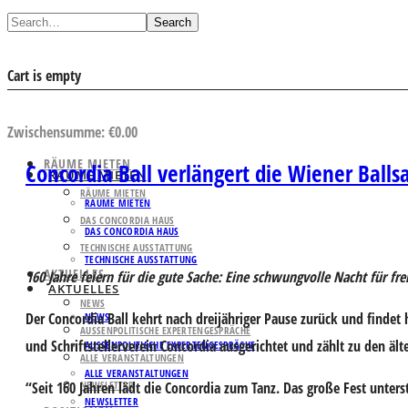
Search
Cart is empty
AUSWAHL ANSEHEN
Zwischensumme:
€
0.00
RÄUME MIETEN
Concordia Ball verlängert die Wiener Balls
RÄUME MIETEN
RÄUME MIETEN
RÄUME MIETEN
DAS CONCORDIA HAUS
DAS CONCORDIA HAUS
TECHNISCHE AUSSTATTUNG
TECHNISCHE AUSSTATTUNG
AKTUELLES
160 Jahre feiern für die gute Sache: Eine schwungvolle Nacht für fre
AKTUELLES
NEWS
Der Concordia Ball kehrt nach dreijähriger Pause zurück und findet
NEWS
AUSSENPOLITISCHE EXPERTENGESPRÄCHE
und Schriftstellerverein Concordia ausgerichtet und zählt zu den ält
AUSSENPOLITISCHE EXPERTENGESPRÄCHE
ALLE VERANSTALTUNGEN
ALLE VERANSTALTUNGEN
“Seit 160 Jahren lädt die Concordia zum Tanz. Das große Fest unters
NEWSLETTER
NEWSLETTER