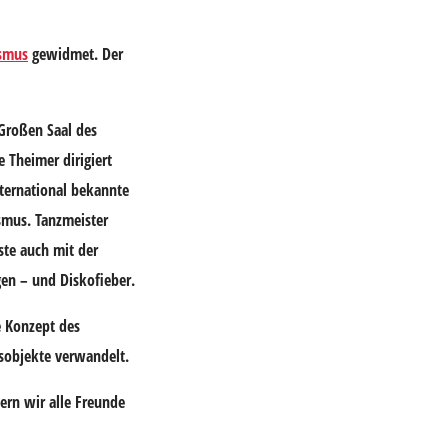
ismus
gewidmet. Der
Großen Saal des
e Theimer dirigiert
nternational bekannte
smus. Tanzmeister
ste auch mit der
en – und Diskofieber.
e Konzept des
nsobjekte verwandelt.
tern wir alle Freunde