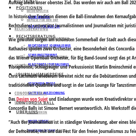
POSITIONEN
Auftrag bleibt unser oberstes Ziel. Das werden wir auch am Ball 20
POSITIONEN
MEDIENPOLITIK
In historischer Tradition dienen die Ball-Einnahmen den Kernaufg
MEDIENPOLITIK
IMPULSE FÜR DEN ORF
Rechtsdienst unterstützt Journalistinnen und Journalisten mit jurist
IMPULSE FÜR DEN ORF
RECHTSBERATUNG
RECHTSBERATUNG
Wie gewohnt sorgen am schönsten Sommerball der Stadt auch diesma
RECHTSDIENST JOURNALISMUS
RECHTSDIENST JOURNALISMUS
Rathauses spielen zwei Orchester, eine Besonderheit des Concordia B
SCHULUNGSTERMINE
SCHULUNGSTERMINE
das Wiener Opernball Orchester, für Big Band-Sound sorgt das pt Art
KLAGSFONDS JOURNALISMUS
KLAGSFONDS JOURNALISMUS
JOURNALISMUSPREISE
Vibraphonist, Schlagzeuger und Perkussionist Martin Breinschmid e
JOURNALISMUSPREISE
Chris Lachmuth wiederum bereitet nicht nur die Debütantinnen und D
CONCORDIA PREISE
CONCORDIA PREISE
traditionellen Quadrille und sorgt in der Latin Lounge für Tanzst
GATTERER AUSZEICHNUNG
CONCORDIA BALL
GATTERER AUSZEICHNUNG
Das
Design von Sujet
und Einladungen wurde vom Kreativdirektor von
ÜBER UNS
CONCORDIA BALL
Concordia Balls ist Simone Bernert verantwortlich. Als Werkstoff d
ÜBER UNS
UNSER VEREIN
“Auch der Journalismus ist in ständiger Veränderung, aber eines ble
UNSER VEREIN
VORSTAND & TEAM
der Demokratie, mit uns das Fest für den freien Journalismus zu fei
GESCHICHTE DER CONCORDIA
VORSTAND & TEAM