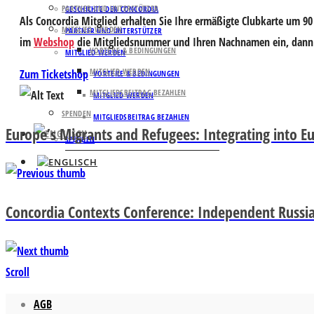
PARTNER UND UNTERSTÜTZER
GESCHICHTE DER CONCORDIA
Als Concordia Mitglied erhalten Sie Ihre ermäßigte Clubkarte um 90 
MITGLIED WERDEN
PARTNER UND UNTERSTÜTZER
im
Webshop
die Mitgliedsnummer und Ihren Nachnamen ein, dann k
VORTEILE & BEDINGUNGEN
MITGLIED WERDEN
MITGLIED WERDEN
Zum Ticketshop
VORTEILE & BEDINGUNGEN
MITGLIEDSBEITRAG BEZAHLEN
MITGLIED WERDEN
SPENDEN
MITGLIEDSBEITRAG BEZAHLEN
Europe’s Migrants and Refugees: Integrating into E
SPENDEN
Concordia Contexts Conference: Independent Russian 
Scroll
AGB