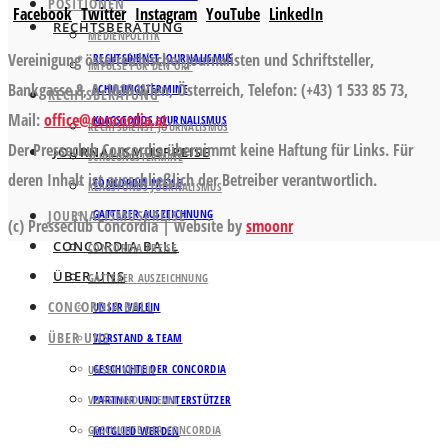
POSITIONEN
Facebook
Twitter
Instagram
YouTube
LinkedIn
RECHTSBERATUNG
MEDIENPOLITIK
Vereinigung österreichischer Journalisten und Schriftsteller,
RECHTSDIENST JOURNALISMUS
IMPULSE FÜR DEN ORF
Bankgasse 8, A-1010 Wien, Österreich, Telefon: (+43) 1 533 85 73,
SCHULUNGSTERMINE
RECHTSBERATUNG
Mail:
office@concordia.at
.
KLAGSFONDS JOURNALISMUS
RECHTSDIENST JOURNALISMUS
Der Presseclub Concordia übernimmt keine Haftung für Links. Für
JOURNALISMUSPREISE
SCHULUNGSTERMINE
deren Inhalt ist ausschließlich der Betreiber verantwortlich.
CONCORDIA PREISE
KLAGSFONDS JOURNALISMUS
JOURNALISMUSPREISE
GATTERER AUSZEICHNUNG
(c) Presseclub Concordia | website by
smoonr
CONCORDIA BALL
CONCORDIA PREISE
ÜBER UNS
GATTERER AUSZEICHNUNG
CONCORDIA BALL
UNSER VEREIN
ÜBER UNS
VORSTAND & TEAM
GESCHICHTE DER CONCORDIA
UNSER VEREIN
VORSTAND & TEAM
PARTNER UND UNTERSTÜTZER
GESCHICHTE DER CONCORDIA
MITGLIED WERDEN