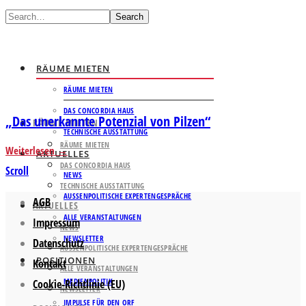
Search
RÄUME MIETEN
RÄUME MIETEN
DAS CONCORDIA HAUS
„Das unerkannte Potenzial von Pilzen“
RÄUME MIETEN
TECHNISCHE AUSSTATTUNG
RÄUME MIETEN
Weiterlesen
AKTUELLES
DAS CONCORDIA HAUS
Scroll
NEWS
TECHNISCHE AUSSTATTUNG
AUSSENPOLITISCHE EXPERTENGESPRÄCHE
AGB
AKTUELLES
ALLE VERANSTALTUNGEN
Impressum
NEWS
NEWSLETTER
Datenschutz
AUSSENPOLITISCHE EXPERTENGESPRÄCHE
POSITIONEN
Kontakt
ALLE VERANSTALTUNGEN
MEDIENPOLITIK
Cookie-Richtlinie (EU)
NEWSLETTER
IMPULSE FÜR DEN ORF