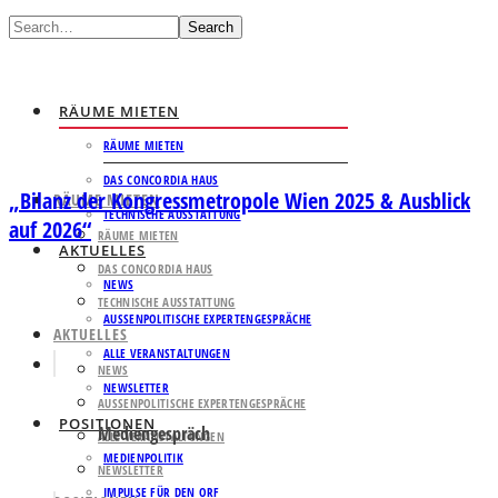
Search
RÄUME MIETEN
RÄUME MIETEN
DAS CONCORDIA HAUS
„Bilanz der Kongressmetropole Wien 2025 & Ausblick
RÄUME MIETEN
TECHNISCHE AUSSTATTUNG
auf 2026“
RÄUME MIETEN
AKTUELLES
DAS CONCORDIA HAUS
NEWS
TECHNISCHE AUSSTATTUNG
AUSSENPOLITISCHE EXPERTENGESPRÄCHE
AKTUELLES
ALLE VERANSTALTUNGEN
NEWS
NEWSLETTER
AUSSENPOLITISCHE EXPERTENGESPRÄCHE
POSITIONEN
Mediengespräch
ALLE VERANSTALTUNGEN
MEDIENPOLITIK
NEWSLETTER
IMPULSE FÜR DEN ORF