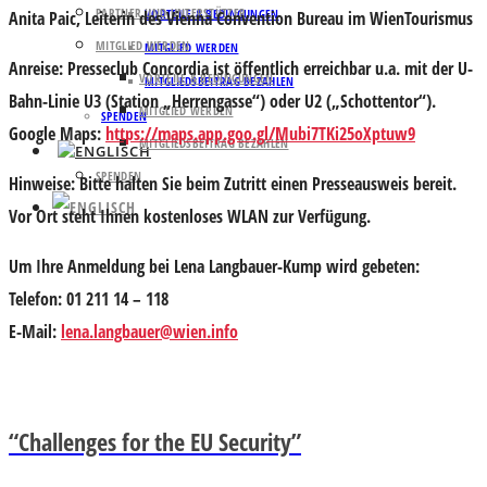
PARTNER UND UNTERSTÜTZER
VORTEILE & BEDINGUNGEN
Anita Paic
, Leiterin des Vienna Convention Bureau im WienTourismus
MITGLIED WERDEN
MITGLIED WERDEN
Anreise:
Presseclub Concordia ist öffentlich erreichbar u.a. mit der U-
VORTEILE & BEDINGUNGEN
MITGLIEDSBEITRAG BEZAHLEN
Bahn-Linie U3 (Station „Herrengasse“) oder U2 („Schottentor“).
MITGLIED WERDEN
SPENDEN
Google Maps:
https://maps.app.goo.gl/Mubi7TKi25oXptuw9
MITGLIEDSBEITRAG BEZAHLEN
SPENDEN
Hinweise:
Bitte halten Sie beim Zutritt einen Presseausweis bereit.
Vor Ort steht Ihnen kostenloses WLAN zur Verfügung.
Um Ihre
Anmeldung
bei
Lena Langbauer-Kump
wird gebeten:
Telefon
: 01 211 14 – 118
E-Mail
:
lena.langbauer@wien.info
“Challenges for the EU Security”