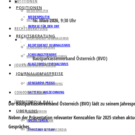
POSITIONEN
POSITIONEN
MEDIENPOLITIK
MEDIENPOLITIK
16. März 2026, 9:30 Uhr
IMPULSE FÜR DEN ORF
IMPULSE FÜR DEN ORF
RECHTSBERATUNG
RECHTSBERATUNG
RECHTSDIENST JOURNALISMUS
RECHTSDIENST JOURNALISMUS
SCHULUNGSTERMINE
SCHULUNGSTERMINE
KLAGSFONDS JOURNALISMUS
Bausparkassenverband Österreich (BVO)
KLAGSFONDS JOURNALISMUS
JOURNALISMUSPREISE
JOURNALISMUSPREISE
CONCORDIA PREISE
CONCORDIA PREISE
GATTERER AUSZEICHNUNG
CONCORDIA BALL
GATTERER AUSZEICHNUNG
ÜBER UNS
CONCORDIA BALL
Der Bausparkassenverband Österreich (BVO) lädt zu seinem
Jahresp
ÜBER UNS
UNSER VEREIN
Neben der
Präsentation relevanter Kennzahlen für 2025
stehen
aktu
UNSER VEREIN
VORSTAND & TEAM
Gespräches.
GESCHICHTE DER CONCORDIA
VORSTAND & TEAM