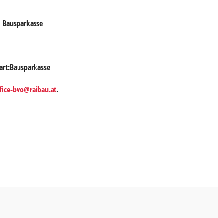
n Bausparkasse
tart:Bausparkasse
fice-bvo@raibau.at
.