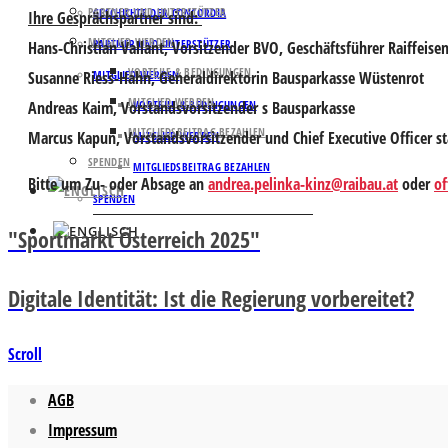
PARTNER UND UNTERSTÜTZER
GESCHICHTE DER CONCORDIA
Ihre Gesprächspartner sind:
MITGLIED WERDEN
PARTNER UND UNTERSTÜTZER
Hans-Christian Vallant
, Vorsitzender BVO, Geschäftsführer Raiffeise
VORTEILE & BEDINGUNGEN
Susanne Riess-Hahn
, Generaldirektorin Bausparkasse Wüstenrot
MITGLIED WERDEN
MITGLIED WERDEN
Andreas Kaim
, Vorstandsvorsitzender s Bausparkasse
VORTEILE & BEDINGUNGEN
MITGLIEDSBEITRAG BEZAHLEN
Marcus Kapun
, Vorstandsvorsitzender und Chief Executive Officer s
MITGLIED WERDEN
SPENDEN
MITGLIEDSBEITRAG BEZAHLEN
Bitte um
Zu- oder Absage an
andrea.pelinka-kinz@raibau.at
oder
of
SPENDEN
"Sportmarkt Österreich 2025"
Digitale Identität: Ist die Regierung vorbereitet?
Scroll
AGB
Impressum