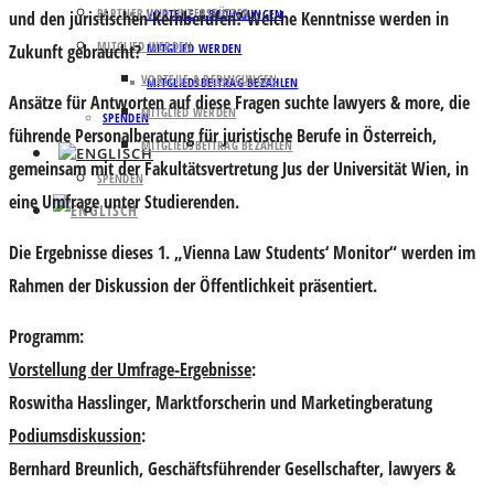
PARTNER UND UNTERSTÜTZER
VORTEILE & BEDINGUNGEN
und den juristischen Kernberufen? Welche Kenntnisse werden in
MITGLIED WERDEN
Zukunft gebraucht?
MITGLIED WERDEN
VORTEILE & BEDINGUNGEN
MITGLIEDSBEITRAG BEZAHLEN
Ansätze für Antworten auf diese Fragen suchte lawyers & more, die
MITGLIED WERDEN
SPENDEN
führende Personalberatung für juristische Berufe in Österreich,
MITGLIEDSBEITRAG BEZAHLEN
gemeinsam mit der Fakultätsvertretung Jus der Universität Wien, in
SPENDEN
eine Umfrage unter Studierenden.
Die Ergebnisse dieses 1. „Vienna Law Students‘ Monitor“ werden im
Rahmen der Diskussion der Öffentlichkeit präsentiert.
Programm:
Vorstellung der Umfrage-Ergebnisse
:
Roswitha Hasslinger
, Marktforscherin und Marketingberatung
Podiumsdiskussion
:
Bernhard Breunlich
, Geschäftsführender Gesellschafter, lawyers &