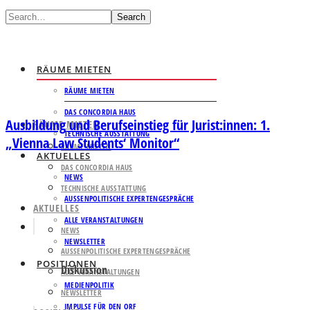
Search
RÄUME MIETEN
RÄUME MIETEN
DAS CONCORDIA HAUS
Ausbildung und Berufseinstieg für Jurist:innen: 1.
RÄUME MIETEN
TECHNISCHE AUSSTATTUNG
„Vienna Law Students‘ Monitor“
RÄUME MIETEN
AKTUELLES
DAS CONCORDIA HAUS
NEWS
TECHNISCHE AUSSTATTUNG
AUSSENPOLITISCHE EXPERTENGESPRÄCHE
AKTUELLES
ALLE VERANSTALTUNGEN
NEWS
NEWSLETTER
AUSSENPOLITISCHE EXPERTENGESPRÄCHE
POSITIONEN
Diskussion
ALLE VERANSTALTUNGEN
MEDIENPOLITIK
NEWSLETTER
IMPULSE FÜR DEN ORF