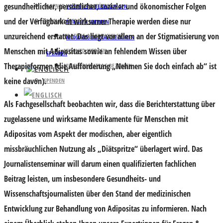
gesundheitlicher, persönlicher, sozialer und ökonomischer Folgen
PARTNER UND UNTERSTÜTZER
VORTEILE & BEDINGUNGEN
und der Verfügbarkeit wirksamer Therapie werden diese nur
MITGLIED WERDEN
MITGLIED WERDEN
unzureichend erstattet. Das liegt vor allem an der Stigmatisierung von
VORTEILE & BEDINGUNGEN
MITGLIEDSBEITRAG BEZAHLEN
Menschen mit Adipositas sowie an fehlendem Wissen über
MITGLIED WERDEN
SPENDEN
Therapieformen (die Aufforderung „Nehmen Sie doch einfach ab“ ist
MITGLIEDSBEITRAG BEZAHLEN
keine davon).
SPENDEN
Als Fachgesellschaft beobachten wir, dass die Berichterstattung über
zugelassene und wirksame Medikamente für Menschen mit
Adipositas vom Aspekt der modischen, aber eigentlich
missbräuchlichen Nutzung als „Diätspritze“ überlagert wird. Das
Journalistenseminar will darum einen qualifizierten fachlichen
Beitrag leisten, um insbesondere Gesundheits- und
Wissenschaftsjournalisten über den Stand der medizinischen
Entwicklung zur Behandlung von Adipositas zu informieren. Nach