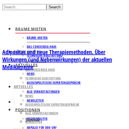
Search
RÄUME MIETEN
RÄUME MIETEN
DAS CONCORDIA HAUS
Adipositas und neue Therapiemethoden. Über
RÄUME MIETEN
TECHNISCHE AUSSTATTUNG
Wirkungen (und Nebenwirkungen) der aktuellen
RÄUME MIETEN
AKTUELLES
Medikamente
DAS CONCORDIA HAUS
NEWS
TECHNISCHE AUSSTATTUNG
AUSSENPOLITISCHE EXPERTENGESPRÄCHE
AKTUELLES
ALLE VERANSTALTUNGEN
NEWS
NEWSLETTER
AUSSENPOLITISCHE EXPERTENGESPRÄCHE
POSITIONEN
ALLE VERANSTALTUNGEN
MEDIENPOLITIK
Seminar
NEWSLETTER
IMPULSE FÜR DEN ORF