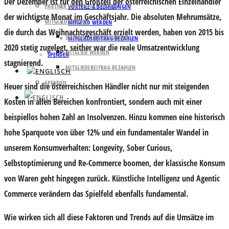
Der
Dezember
ist für den Großteil der österreichischen Einzelhändler
PARTNER UND UNTERSTÜTZER
VORTEILE & BEDINGUNGEN
der wichtigste Monat im Geschäftsjahr. Die absoluten Mehrumsätze,
MITGLIED WERDEN
MITGLIED WERDEN
die durch das
Weihnachtsgeschäft
erzielt werden, haben von 2015 bis
VORTEILE & BEDINGUNGEN
MITGLIEDSBEITRAG BEZAHLEN
2020 stetig zugelegt, seither war die reale
Umsatzentwicklung
MITGLIED WERDEN
SPENDEN
stagnierend
.
MITGLIEDSBEITRAG BEZAHLEN
SPENDEN
Heuer sind die österreichischen Händler nicht nur mit
steigenden
Kosten in allen Bereichen
konfrontiert, sondern auch mit einer
beispiellos hohen Zahl an
Insolvenzen
. Hinzu kommen eine historisch
hohe
Sparquote von über 12%
und ein fundamentaler
Wandel in
unserem Konsumverhalten:
Longevity, Sober Curious,
Selbstoptimierung und Re-Commerce boomen, der klassische Konsum
von Waren geht hingegen zurück.
Künstliche Intelligenz
und
Agentic
Commerce
verändern das Spielfeld ebenfalls fundamental.
Wie wirken sich all diese Faktoren und Trends auf die Umsätze im