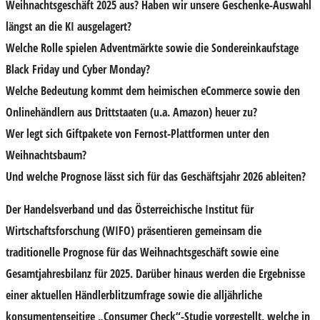
Weihnachtsgeschäft 2025
aus? Haben wir unsere Geschenke-Auswahl
längst an die
KI
ausgelagert?
Welche Rolle spielen
Adventmärkte
sowie die Sondereinkaufstage
Black Friday
und
Cyber Monday
?
Welche Bedeutung kommt dem heimischen
eCommerce
sowie den
Onlinehändlern aus Drittstaaten
(u.a. Amazon) heuer zu?
Wer legt sich
Giftpakete von Fernost-Plattformen
unter den
Weihnachtsbaum?
Und welche Prognose lässt sich für das
Geschäftsjahr 2026
ableiten?
Der
Handelsverband
und das
Österreichische Institut für
Wirtschaftsforschung (WIFO)
präsentieren gemeinsam die
traditionelle
Prognose für das Weihnachtsgeschäft
sowie eine
Gesamtjahresbilanz für 2025
. Darüber hinaus werden die Ergebnisse
einer aktuellen
Händlerblitzumfrage
sowie die alljährliche
konsumentenseitige „Consumer Check“-Studie
vorgestellt, welche in