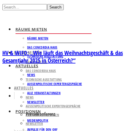
Search
RÄUME MIETEN
RÄUME MIETEN
DAS CONCORDIA HAUS
HV & WIFO: „Wie läuft das Weihnachtsgeschäft & das
RÄUME MIETEN
TECHNISCHE AUSSTATTUNG
Gesamtjahr 2025 in Österreich?“
RÄUME MIETEN
AKTUELLES
DAS CONCORDIA HAUS
NEWS
TECHNISCHE AUSSTATTUNG
AUSSENPOLITISCHE EXPERTENGESPRÄCHE
AKTUELLES
ALLE VERANSTALTUNGEN
NEWS
NEWSLETTER
AUSSENPOLITISCHE EXPERTENGESPRÄCHE
POSITIONEN
Pressekonferenz
ALLE VERANSTALTUNGEN
MEDIENPOLITIK
NEWSLETTER
IMPULSE FÜR DEN ORF