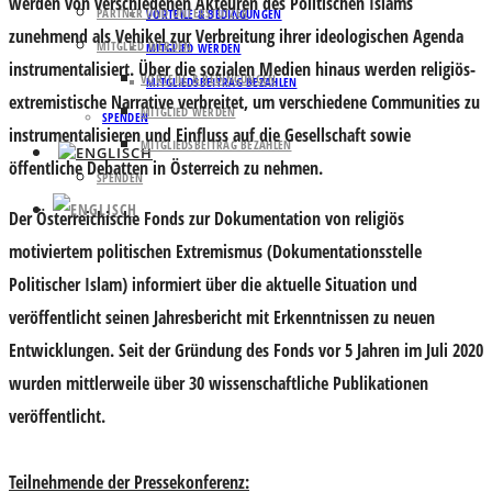
werden von verschiedenen Akteuren des Politischen Islams
PARTNER UND UNTERSTÜTZER
VORTEILE & BEDINGUNGEN
zunehmend als Vehikel zur Verbreitung ihrer ideologischen Agenda
MITGLIED WERDEN
MITGLIED WERDEN
instrumentalisiert. Über die sozialen Medien hinaus werden religiös-
VORTEILE & BEDINGUNGEN
MITGLIEDSBEITRAG BEZAHLEN
extremistische Narrative verbreitet, um verschiedene Communities zu
MITGLIED WERDEN
SPENDEN
instrumentalisieren und Einfluss auf die Gesellschaft sowie
MITGLIEDSBEITRAG BEZAHLEN
öffentliche Debatten in Österreich zu nehmen.
SPENDEN
Der Österreichische Fonds zur Dokumentation von religiös
motiviertem politischen Extremismus (Dokumentationsstelle
Politischer Islam) informiert über die aktuelle Situation und
veröffentlicht seinen Jahresbericht mit Erkenntnissen zu neuen
Entwicklungen. Seit der Gründung des Fonds vor 5 Jahren im Juli 2020
wurden mittlerweile über 30 wissenschaftliche Publikationen
veröffentlicht.
Teilnehmende der Pressekonferenz: