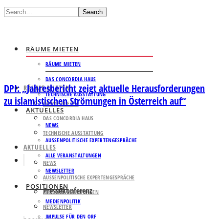
Search
RÄUME MIETEN
RÄUME MIETEN
DAS CONCORDIA HAUS
DPI: „Jahresbericht zeigt aktuelle Herausforderungen
RÄUME MIETEN
TECHNISCHE AUSSTATTUNG
zu islamistischen Strömungen in Österreich auf“
RÄUME MIETEN
AKTUELLES
DAS CONCORDIA HAUS
NEWS
TECHNISCHE AUSSTATTUNG
AUSSENPOLITISCHE EXPERTENGESPRÄCHE
AKTUELLES
ALLE VERANSTALTUNGEN
NEWS
NEWSLETTER
AUSSENPOLITISCHE EXPERTENGESPRÄCHE
POSITIONEN
Pressekonferenz
ALLE VERANSTALTUNGEN
MEDIENPOLITIK
NEWSLETTER
IMPULSE FÜR DEN ORF