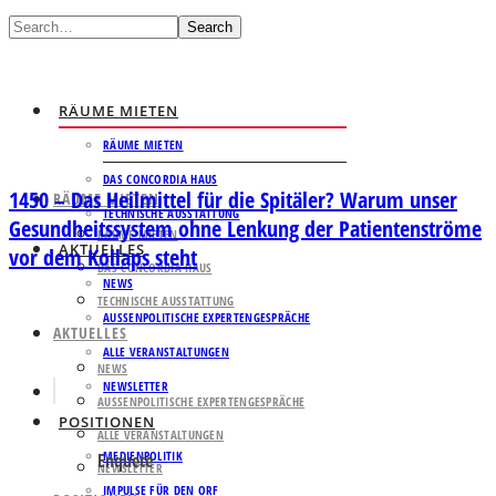
Search
RÄUME MIETEN
RÄUME MIETEN
DAS CONCORDIA HAUS
1450 – Das Heilmittel für die Spitäler? Warum unser
RÄUME MIETEN
TECHNISCHE AUSSTATTUNG
Gesundheitssystem ohne Lenkung der Patientenströme
RÄUME MIETEN
AKTUELLES
vor dem Kollaps steht
DAS CONCORDIA HAUS
NEWS
TECHNISCHE AUSSTATTUNG
AUSSENPOLITISCHE EXPERTENGESPRÄCHE
AKTUELLES
ALLE VERANSTALTUNGEN
NEWS
NEWSLETTER
AUSSENPOLITISCHE EXPERTENGESPRÄCHE
POSITIONEN
ALLE VERANSTALTUNGEN
MEDIENPOLITIK
Enquete
NEWSLETTER
IMPULSE FÜR DEN ORF