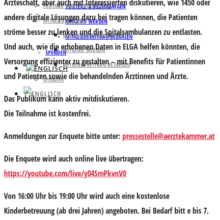
Ärzteschaft, aber auch mit Interessierten diskutieren, wie 1450 oder
PARTNER UND UNTERSTÜTZER
VORTEILE & BEDINGUNGEN
andere digitale Lösungen dazu bei tragen können, die Patienten
MITGLIED WERDEN
MITGLIED WERDEN
ströme besser zu lenken und die Spitalsambulanzen zu entlasten.
VORTEILE & BEDINGUNGEN
MITGLIEDSBEITRAG BEZAHLEN
Und auch, wie die erhobenen Daten in ELGA helfen könnten, die
MITGLIED WERDEN
SPENDEN
Versorgung effizienter zu gestalten – mit Benefits für Patientinnen
MITGLIEDSBEITRAG BEZAHLEN
und Patienten sowie die behandelnden Ärztinnen und Ärzte.
SPENDEN
Das Publikum kann aktiv mitdiskutieren.
Die Teilnahme ist kostenfrei.
Anmeldungen
zur Enquete bitte unter:
pressestelle@aerztekammer.at
Die Enquete wird auch
online live übertragen
:
https://youtube.com/live/y04SmPkvnV0
Von 16:00 Uhr bis 19:00 Uhr wird auch eine kostenlose
Kinderbetreuung
(ab drei Jahren) angeboten. Bei Bedarf bitt e bis 7.