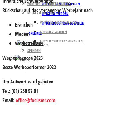
Inhaltliche Schwerpunkte
:
PARTNER UND UNTERSTÜTZER
VORTEILE & BEDINGUNGEN
Rückschau auf das vergangene Werbejahr nach
MITGLIED WERDEN
MITGLIED WERDEN
VORTEILE & BEDINGUNGEN
MITGLIEDSBEITRAG BEZAHLEN
Branchen
MITGLIED WERDEN
Medien
SPENDEN
MITGLIEDSBEITRAG BEZAHLEN
Werbetreibern,…
SPENDEN
Werbeprognose 2023
Beste Werbeperformer 2022
Um Antwort wird gebeten:
Tel.: (01) 258 97 01
Email:
office@focusmr.com