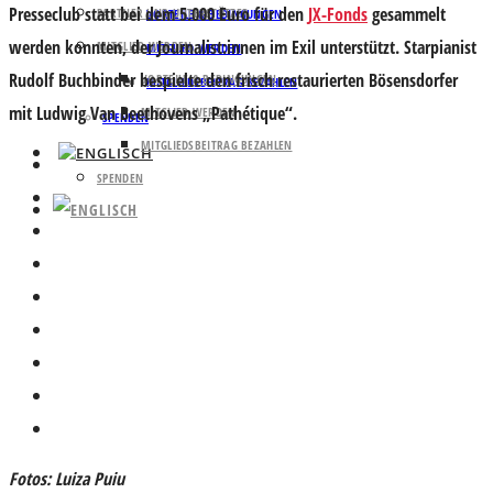
Presseclub statt bei dem 5.000 Euro für den
JX-Fonds
gesammelt
PARTNER UND UNTERSTÜTZER
VORTEILE & BEDINGUNGEN
werden konnten, der Journalist:innen im Exil unterstützt. Starpianist
MITGLIED WERDEN
MITGLIED WERDEN
Rudolf Buchbinder bespielte den frisch restaurierten Bösensdorfer
VORTEILE & BEDINGUNGEN
MITGLIEDSBEITRAG BEZAHLEN
mit Ludwig Van Beethovens „Pathétique“.
MITGLIED WERDEN
SPENDEN
MITGLIEDSBEITRAG BEZAHLEN
SPENDEN
Fotos: Luiza Puiu