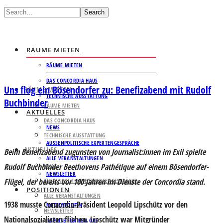
Search
RÄUME MIETEN
RÄUME MIETEN
DAS CONCORDIA HAUS
Uns flog ein Bösendorfer zu: Benefizabend mit Rudolf
RÄUME MIETEN
TECHNISCHE AUSSTATTUNG
Buchbinder
RÄUME MIETEN
AKTUELLES
DAS CONCORDIA HAUS
NEWS
TECHNISCHE AUSSTATTUNG
AUSSENPOLITISCHE EXPERTENGESPRÄCHE
AKTUELLES
Beim Benefizabend zugunsten von Journalist:innen im Exil spielte
ALLE VERANSTALTUNGEN
Rudolf Buchbinder Beethovens Pathétique auf einem Bösendorfer-
NEWS
NEWSLETTER
Flügel, der bereits vor 100 Jahren im Dienste der Concordia stand.
AUSSENPOLITISCHE EXPERTENGESPRÄCHE
POSITIONEN
ALLE VERANSTALTUNGEN
1938 musste Concordia-Präsident Leopold Lipschütz vor den
MEDIENPOLITIK
NEWSLETTER
Nationalsozialisten fliehen. Lipschütz war Mitgründer
IMPULSE FÜR DEN ORF