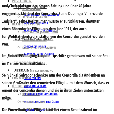
POSITIONEN
und Chefredakteur der Kronen Zeitung und über 40 Jahre
RECHTSBERATUNG
MEDIENPOLITIK
engagiertes Mitglied der Concordia. Seine Döblinger Villa wurde
RECHTSDIENST JOURNALISMUS
IMPULSE FÜR DEN ORF
„arisiert“, seine Besitztümer musste er zurücklassen, darunter
SCHULUNGSTERMINE
RECHTSBERATUNG
einen Bösendorfer-Flügel aus dem Jahr 1911, der auch
KLAGSFONDS JOURNALISMUS
RECHTSDIENST JOURNALISMUS
für Wohltätigkeitsveranstaltungen der Concordia genutzt worden
JOURNALISMUSPREISE
SCHULUNGSTERMINE
war.
CONCORDIA PREISE
KLAGSFONDS JOURNALISMUS
JOURNALISMUSPREISE
GATTERER AUSZEICHNUNG
Im Jänner 1939 beging Leopold Lipschütz gemeinsam mit seiner Frau
CONCORDIA BALL
im französischen Exil Suizid.
CONCORDIA PREISE
ÜBER UNS
GATTERER AUSZEICHNUNG
Sein Enkel Salvador schenkte nun der Concordia als Andenken an
CONCORDIA BALL
UNSER VEREIN
seinen Großvater den renovierten Flügel – mit dem Wunsch, dass er
ÜBER UNS
VORSTAND & TEAM
erneut der Concordia dienen und sie in ihren Zielen unterstützen
GESCHICHTE DER CONCORDIA
UNSER VEREIN
möge.
VORSTAND & TEAM
PARTNER UND UNTERSTÜTZER
Die Einweihung des Flügels fand bei einem Benefizabend im
GESCHICHTE DER CONCORDIA
MITGLIED WERDEN