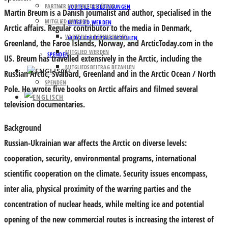
PARTNER UND UNTERSTÜTZER
VORTEILE & BEDINGUNGEN
Martin Breum
is a Danish journalist and author, specialised in the
MITGLIED WERDEN
MITGLIED WERDEN
Arctic affairs. Regular contributor to the media in Denmark,
VORTEILE & BEDINGUNGEN
MITGLIEDSBEITRAG BEZAHLEN
Greenland, the Faroe Islands, Norway, and ArcticToday.com in the
MITGLIED WERDEN
SPENDEN
US. Breum has travelled extensively in the Arctic, including the
MITGLIEDSBEITRAG BEZAHLEN
Russian Arctic, Svalbard, Greenland and in the Arctic Ocean / North
SPENDEN
Pole. He wrote five books on Arctic affairs and filmed several
television documentaries.
Background
Russian-Ukrainian war affects the Arctic on diverse levels:
cooperation, security, environmental programs, international
scientific cooperation on the climate. Security issues encompass,
inter alia, physical proximity of the warring parties and the
concentration of nuclear heads, while melting ice and potential
opening of the new commercial routes is increasing the interest of