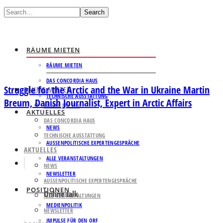
Search
RÄUME MIETEN
RÄUME MIETEN
DAS CONCORDIA HAUS
Struggle for the Arctic and the War in Ukraine Martin
RÄUME MIETEN
TECHNISCHE AUSSTATTUNG
Breum, Danish Journalist, Expert in Arctic Affairs
RÄUME MIETEN
AKTUELLES
DAS CONCORDIA HAUS
NEWS
TECHNISCHE AUSSTATTUNG
AUSSENPOLITISCHE EXPERTENGESPRÄCHE
AKTUELLES
ALLE VERANSTALTUNGEN
NEWS
NEWSLETTER
AUSSENPOLITISCHE EXPERTENGESPRÄCHE
POSITIONEN
Online talk
ALLE VERANSTALTUNGEN
MEDIENPOLITIK
NEWSLETTER
IMPULSE FÜR DEN ORF