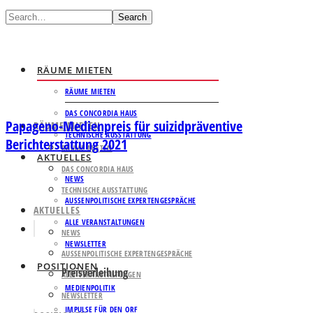
Search
RÄUME MIETEN
RÄUME MIETEN
DAS CONCORDIA HAUS
Papageno-Medienpreis für suizidpräventive
RÄUME MIETEN
TECHNISCHE AUSSTATTUNG
Berichterstattung 2021
RÄUME MIETEN
AKTUELLES
DAS CONCORDIA HAUS
NEWS
TECHNISCHE AUSSTATTUNG
AUSSENPOLITISCHE EXPERTENGESPRÄCHE
AKTUELLES
ALLE VERANSTALTUNGEN
NEWS
NEWSLETTER
AUSSENPOLITISCHE EXPERTENGESPRÄCHE
POSITIONEN
Preisverleihung
ALLE VERANSTALTUNGEN
MEDIENPOLITIK
NEWSLETTER
IMPULSE FÜR DEN ORF