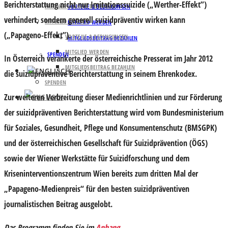
Berichterstattung nicht nur Imitationssuizide („Werther-Effekt”)
PARTNER UND UNTERSTÜTZER
VORTEILE & BEDINGUNGEN
verhindert, sondern generell suizidpräventiv wirken kann
MITGLIED WERDEN
MITGLIED WERDEN
(„Papageno-Effekt
”).
VORTEILE & BEDINGUNGEN
MITGLIEDSBEITRAG BEZAHLEN
MITGLIED WERDEN
SPENDEN
In Österreich verankerte der österreichische Presserat im Jahr 2012
MITGLIEDSBEITRAG BEZAHLEN
die suizidpräventive Berichterstattung in seinem Ehrenkodex.
SPENDEN
Zur weiteren Verbreitung dieser Medienrichtlinien und zur Förderung
der suizidpräventiven Berichterstattung wird vom Bundesministerium
für Soziales, Gesundheit, Pflege und Konsumentenschutz (BMSGPK)
und der österreichischen Gesellschaft für Suizidprävention (ÖGS)
sowie der Wiener Werkstätte für Suizidforschung und dem
Kriseninterventionszentrum Wien bereits zum dritten Mal der
„Papageno-Medienpreis“ für den besten suizidpräventiven
journalistischen Beitrag ausgelobt.
Das Programm finden Sie im
Anhang
.