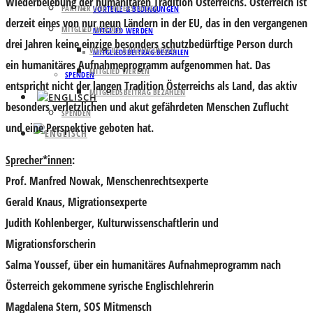
Wiederbelebung der humanitären Tradition Österreichs. Österreich ist
PARTNER UND UNTERSTÜTZER
VORTEILE & BEDINGUNGEN
derzeit eines von nur neun Ländern in der EU, das in den vergangenen
MITGLIED WERDEN
MITGLIED WERDEN
drei Jahren keine einzige besonders schutzbedürftige Person durch
VORTEILE & BEDINGUNGEN
MITGLIEDSBEITRAG BEZAHLEN
ein humanitäres Aufnahmeprogramm aufgenommen hat. Das
MITGLIED WERDEN
SPENDEN
entspricht nicht der langen Tradition Österreichs als Land, das aktiv
MITGLIEDSBEITRAG BEZAHLEN
besonders verletzlichen und akut gefährdeten Menschen Zuflucht
SPENDEN
und eine Perspektive geboten hat.
Sprecher*innen
:
Prof. Manfred Nowak
, Menschenrechtsexperte
Gerald Knaus
, Migrationsexperte
Judith Kohlenberger
, Kulturwissenschaftlerin und
Migrationsforscherin
Salma Youssef
, über ein humanitäres Aufnahmeprogramm nach
Österreich gekommene syrische Englischlehrerin
Magdalena Stern
, SOS Mitmensch