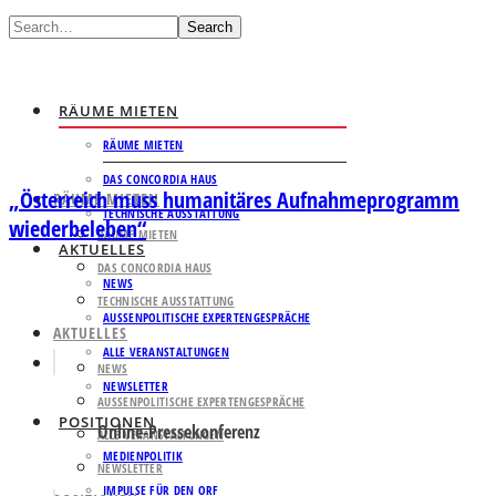
Search
RÄUME MIETEN
RÄUME MIETEN
DAS CONCORDIA HAUS
„Österreich muss humanitäres Aufnahmeprogramm
RÄUME MIETEN
TECHNISCHE AUSSTATTUNG
wiederbeleben“
RÄUME MIETEN
AKTUELLES
DAS CONCORDIA HAUS
NEWS
TECHNISCHE AUSSTATTUNG
AUSSENPOLITISCHE EXPERTENGESPRÄCHE
AKTUELLES
ALLE VERANSTALTUNGEN
NEWS
NEWSLETTER
AUSSENPOLITISCHE EXPERTENGESPRÄCHE
POSITIONEN
Online-Pressekonferenz
ALLE VERANSTALTUNGEN
MEDIENPOLITIK
NEWSLETTER
IMPULSE FÜR DEN ORF