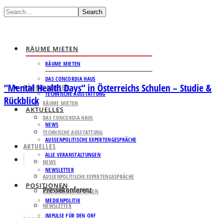
Search
RÄUME MIETEN
RÄUME MIETEN
DAS CONCORDIA HAUS
“Mental Health Days“ in Österreichs Schulen – Studie &
RÄUME MIETEN
TECHNISCHE AUSSTATTUNG
Rückblick
RÄUME MIETEN
AKTUELLES
DAS CONCORDIA HAUS
NEWS
TECHNISCHE AUSSTATTUNG
AUSSENPOLITISCHE EXPERTENGESPRÄCHE
AKTUELLES
ALLE VERANSTALTUNGEN
NEWS
NEWSLETTER
AUSSENPOLITISCHE EXPERTENGESPRÄCHE
POSITIONEN
Pressekonferenz
ALLE VERANSTALTUNGEN
MEDIENPOLITIK
NEWSLETTER
IMPULSE FÜR DEN ORF