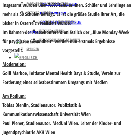
PARTNER UND UNTERSTÜTZER
VORTEILE & BEDINGUNGEN
Insgesamt wurden über 7.000 Schülerinnen. Schüler und Lehrlinge an
MITGLIED WERDEN
mehr als 50 Schulen befragt. Es ist die größte Studie ihrer Art, die
MITGLIED WERDEN
VORTEILE & BEDINGUNGEN
bisher in Osterreich realisiert wurde.
MITGLIEDSBEITRAG BEZAHLEN
MITGLIED WERDEN
Im Rahmen der Pressekonferenz anlässlich der „Blue Monday-Week
SPENDEN
MITGLIEDSBEITRAG BEZAHLEN
für psychische Gesundheit“ werden nun erstmals Ergebnisse
SPENDEN
vorgestellt.
Moderation:
Golli Marboe
, Initiator Mental Health Days & Studie, Verein zur
Forderung eines selbstbestimmten Umgangs mit Medien
Am Podium:
Tobias Dienlin,
Studienautor. Publizistik &
Kommunikationswissenschaft Universität Wien
Paul Plener,
Studienautor. MedUni Wien. Leiter der Kinder- und
Jugendpsychiatrie AKH Wien