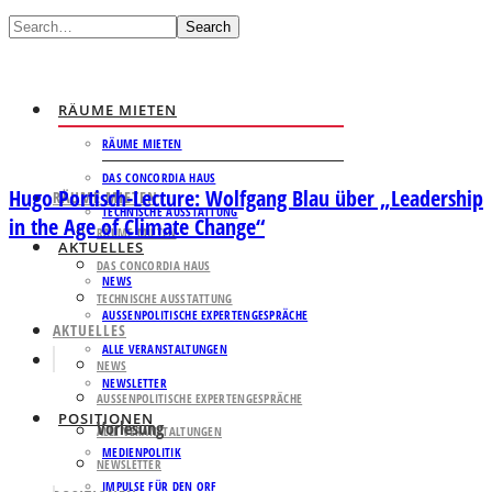
Search
RÄUME MIETEN
RÄUME MIETEN
DAS CONCORDIA HAUS
Hugo Portisch-Lecture: Wolfgang Blau über „Leadership
RÄUME MIETEN
TECHNISCHE AUSSTATTUNG
in the Age of Climate Change“
RÄUME MIETEN
AKTUELLES
DAS CONCORDIA HAUS
NEWS
TECHNISCHE AUSSTATTUNG
AUSSENPOLITISCHE EXPERTENGESPRÄCHE
AKTUELLES
ALLE VERANSTALTUNGEN
NEWS
NEWSLETTER
AUSSENPOLITISCHE EXPERTENGESPRÄCHE
POSITIONEN
Vorlesung
ALLE VERANSTALTUNGEN
MEDIENPOLITIK
NEWSLETTER
IMPULSE FÜR DEN ORF