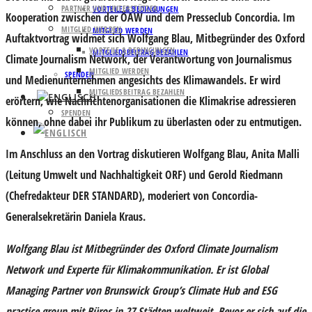
PARTNER UND UNTERSTÜTZER
VORTEILE & BEDINGUNGEN
Kooperation zwischen der ÖAW und dem Presseclub Concordia. Im
MITGLIED WERDEN
MITGLIED WERDEN
Auftaktvortrag widmet sich Wolfgang Blau, Mitbegründer des Oxford
VORTEILE & BEDINGUNGEN
MITGLIEDSBEITRAG BEZAHLEN
Climate Journalism Network, der Verantwortung von Journalismus
MITGLIED WERDEN
SPENDEN
und Medienunternehmen angesichts des Klimawandels. Er wird
MITGLIEDSBEITRAG BEZAHLEN
erörtern, wie Nachrichtenorganisationen die Klimakrise adressieren
SPENDEN
können, ohne dabei ihr Publikum zu überlasten oder zu entmutigen.
Im Anschluss an den Vortrag diskutieren Wolfgang Blau, Anita Malli
(Leitung Umwelt und Nachhaltigkeit ORF) und Gerold Riedmann
(Chefredakteur DER STANDARD), moderiert von Concordia-
Generalsekretärin Daniela Kraus.
Wolfgang Blau ist Mitbegründer des
Oxford Climate Journalism
Network
und Experte für Klimakommunikation. Er ist Global
Managing Partner von
Brunswick Group’s Climate Hub and ESG
practice group
mit Büros in 27 Städten weltweit. Bevor er sich auf die