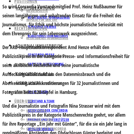
POSITIONEN
So wird Concordia Vorstandsmitglied Prof. Heinz Nußbaumer für
RECHTSBERATUNG
MEDIENPOLITIK
seinen langjährigen und anhaltenden Einsatz für die Freiheit des
RECHTSDIENST JOURNALISMUS
IMPULSE FÜR DEN ORF
Journalismus, für Ethik und höchste journalistische Seriosität mit
SCHULUNGSTERMINE
RECHTSBERATUNG
dem Ehrenpreis für sein Lebenswerk ausgezeichnet.
KLAGSFONDS JOURNALISMUS
RECHTSDIENST JOURNALISMUS
JOURNALISMUSPREISE
Der ARD-Hauptstadtkorrespondent Arnd Henze erhält den
SCHULUNGSTERMINE
CONCORDIA PREISE
Publizistikpreis in der Kategorie Presse- und Informationsfreiheit für
KLAGSFONDS JOURNALISMUS
JOURNALISMUSPREISE
GATTERER AUSZEICHNUNG
seine akribische Recherche und seine journalistische
Aufdeckungsarbeit rund um den Datenmissbrauch und die
CONCORDIA BALL
CONCORDIA PREISE
Aberkennung von Akkreditierungen für 32 JournalistInnen und
ÜBER UNS
GATTERER AUSZEICHNUNG
Fotografen beim G20-Gipfel in Hamburg.
CONCORDIA BALL
UNSER VEREIN
ÜBER UNS
VORSTAND & TEAM
Und die Journalistin und Fotografin Nina Strasser wird mit dem
GESCHICHTE DER CONCORDIA
UNSER VEREIN
Publizistikpreis in der Kategorie Menschenrechte geehrt, vor allem
VORSTAND & TEAM
PARTNER UND UNTERSTÜTZER
für ihre Reportage „Ein Jahr mit Günter“, für die sie ein Jahr lang in
GESCHICHTE DER CONCORDIA
MITGLIED WERDEN
regelmäßigen Abständen den Obdachlosen Günter begleitet und