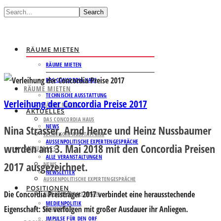
Search
RÄUME MIETEN
RÄUME MIETEN
DAS CONCORDIA HAUS
RÄUME MIETEN
TECHNISCHE AUSSTATTUNG
Verleihung der Concordia Preise 2017
RÄUME MIETEN
AKTUELLES
DAS CONCORDIA HAUS
NEWS
Nina Strasser, Arnd Henze und Heinz Nussbaumer
TECHNISCHE AUSSTATTUNG
AUSSENPOLITISCHE EXPERTENGESPRÄCHE
wurden am 3. Mai 2018 mit den Concordia Preisen
AKTUELLES
ALLE VERANSTALTUNGEN
2017 ausgezeichnet.
NEWS
NEWSLETTER
AUSSENPOLITISCHE EXPERTENGESPRÄCHE
POSITIONEN
Die Concordia Preisträger 2017 verbindet eine herausstechende
ALLE VERANSTALTUNGEN
MEDIENPOLITIK
Eigenschaft: Sie verfolgen mit großer Ausdauer ihr Anliegen.
NEWSLETTER
IMPULSE FÜR DEN ORF