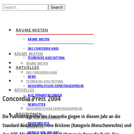
Search
RÄUME MIETEN
RÄUME MIETEN
DAS CONCORDIA HAUS
RÄUME MIETEN
TECHNISCHE AUSSTATTUNG
RÄUME MIETEN
AKTUELLES
DAS CONCORDIA HAUS
NEWS
TECHNISCHE AUSSTATTUNG
AUSSENPOLITISCHE EXPERTENGESPRÄCHE
AKTUELLES
ALLE VERANSTALTUNGEN
Concordia Preis 2004
NEWS
NEWSLETTER
AUSSENPOLITISCHE EXPERTENGESPRÄCHE
POSITIONEN
Die Publizistikpreise der Concordia gingen in diesem Jahr an die
ALLE VERANSTALTUNGEN
MEDIENPOLITIK
Standard-Redakteurin
Irene Brickner
(Kategorie Menschenrechte) und
NEWSLETTER
IMPULSE FÜR DEN ORF