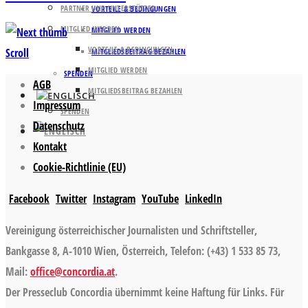
PARTNER UND UNTERSTÜTZER
VORTEILE & BEDINGUNGEN
MITGLIED WERDEN
MITGLIED WERDEN
VORTEILE & BEDINGUNGEN
Scroll
MITGLIEDSBEITRAG BEZAHLEN
MITGLIED WERDEN
SPENDEN
AGB
MITGLIEDSBEITRAG BEZAHLEN
Impressum
SPENDEN
Datenschutz
Kontakt
Cookie-Richtlinie (EU)
Facebook
Twitter
Instagram
YouTube
LinkedIn
Vereinigung österreichischer Journalisten und Schriftsteller,
Bankgasse 8, A-1010 Wien, Österreich, Telefon: (+43) 1 533 85 73,
Mail:
office@concordia.at
.
Der Presseclub Concordia übernimmt keine Haftung für Links. Für