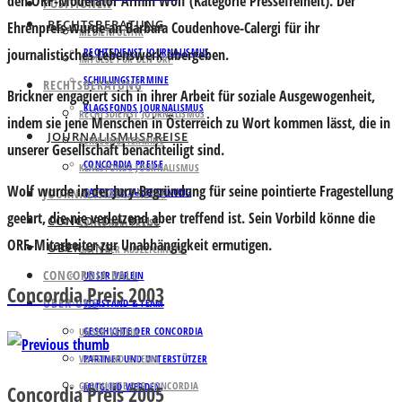
den ORF-Moderator
Armin Wolf
(Kategorie Pressefreiheit). Der
POSITIONEN
RECHTSBERATUNG
Ehrenpreis wurde an
Barbara Coudenhove-Calergi
für ihr
MEDIENPOLITIK
journalistisches Lebenswerk übergeben.
RECHTSDIENST JOURNALISMUS
IMPULSE FÜR DEN ORF
SCHULUNGSTERMINE
RECHTSBERATUNG
Brickner engagiert sich in ihrer Arbeit für soziale Ausgewogenheit,
KLAGSFONDS JOURNALISMUS
RECHTSDIENST JOURNALISMUS
indem sie jene Menschen in Österreich zu Wort kommen lässt, die in
JOURNALISMUSPREISE
SCHULUNGSTERMINE
unserer Gesellschaft benachteiligt sind.
CONCORDIA PREISE
KLAGSFONDS JOURNALISMUS
Wolf wurde in der Jury-Begründung für seine pointierte Fragestellung
JOURNALISMUSPREISE
GATTERER AUSZEICHNUNG
geehrt, die nie verletzend aber treffend ist. Sein Vorbild könne die
CONCORDIA BALL
CONCORDIA PREISE
ORF-Mitarbeiter zur Unabhängigkeit ermutigen.
ÜBER UNS
GATTERER AUSZEICHNUNG
CONCORDIA BALL
UNSER VEREIN
Concordia Preis 2003
ÜBER UNS
VORSTAND & TEAM
GESCHICHTE DER CONCORDIA
UNSER VEREIN
VORSTAND & TEAM
PARTNER UND UNTERSTÜTZER
GESCHICHTE DER CONCORDIA
MITGLIED WERDEN
Concordia Preis 2005