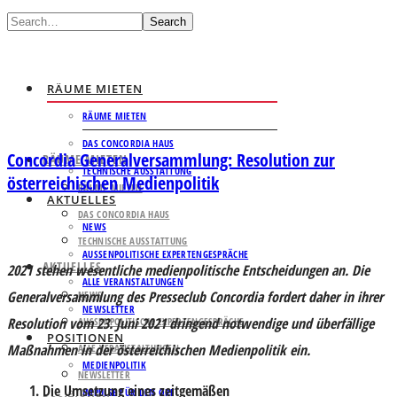
Search
RÄUME MIETEN
RÄUME MIETEN
DAS CONCORDIA HAUS
Concordia Generalversammlung: Resolution zur
RÄUME MIETEN
TECHNISCHE AUSSTATTUNG
österreichischen Medienpolitik
RÄUME MIETEN
AKTUELLES
DAS CONCORDIA HAUS
NEWS
TECHNISCHE AUSSTATTUNG
AUSSENPOLITISCHE EXPERTENGESPRÄCHE
AKTUELLES
2021 stehen wesentliche medienpolitische Entscheidungen an. Die
ALLE VERANSTALTUNGEN
Generalversammlung des Presseclub Concordia fordert daher in ihrer
NEWS
NEWSLETTER
Resolution vom 23. Juni 2021 dringend notwendige und überfällige
AUSSENPOLITISCHE EXPERTENGESPRÄCHE
POSITIONEN
Maßnahmen in der österreichischen Medienpolitik ein.
ALLE VERANSTALTUNGEN
MEDIENPOLITIK
NEWSLETTER
Die
Umsetzung eines zeitgemäßen
IMPULSE FÜR DEN ORF