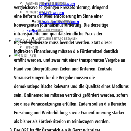
PARTNER UND UNTERSTÜTZER
VORTEILE & BEDINGUNGEN
vergleichsweise geringen Presseförderung, dringend
MITGLIED WERDEN
MITGLIED WERDEN
eine
Reform der Medienförderung im Sinne einer
VORTEILE & BEDINGUNGEN
MITGLIEDSBEITRAG BEZAHLEN
konvergenten Journalismusförderung
. Die derzeitige
MITGLIED WERDEN
SPENDEN
intransparente und qualitätsfeindliche Praxis der
MITGLIEDSBEITRAG BEZAHLEN
Regierungsinserate muss beendet werden. Statt dieser
SPENDEN
indirekten Finanzierung müssen die Fördermittel deutlich
erhöht werden, und zwar mit einer transparenten Vergabe an
Hand von überprüfbaren Zielen und Kriterien. Zentrale
Voraussetzungen für die Vergabe müssen die
demokratiepolitische Relevanz und die Qualität eines Mediums
sein. Onlinemedien müssen verstärkt gefördert werden, sofern
sie diese Voraussetzungen erfüllen. Zudem sollen die Bereiche
Forschung und Weiterbildung sowie Frauenförderung stärker
als bisher als Förderkriterien miteinbezogen werden.
Der ORF ist für Österreich ein äußerst wichtiges