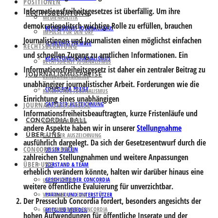
POSITIONEN
Informationsfreiheitsgesetzes
ist überfällig. Um ihre
RECHTSBERATUNG
MEDIENPOLITIK
demokratiepolitsch wichtige Rolle zu erfüllen, brauchen
RECHTSDIENST JOURNALISMUS
IMPULSE FÜR DEN ORF
Journalistinnen und Journalisten einen möglichst einfachen
SCHULUNGSTERMINE
RECHTSBERATUNG
und schnellen Zugang zu amtlichen Informationen. Ein
KLAGSFONDS JOURNALISMUS
RECHTSDIENST JOURNALISMUS
Informationsfreiheitsgesetz ist daher ein zentraler Beitrag zu
JOURNALISMUSPREISE
SCHULUNGSTERMINE
unabhängiger journalistischer Arbeit. Forderungen wie die
CONCORDIA PREISE
KLAGSFONDS JOURNALISMUS
Einrichtung eines unabhängigen
JOURNALISMUSPREISE
GATTERER AUSZEICHNUNG
Informationsfreiheitsbeauftragten, kurze Fristenläufe und
CONCORDIA BALL
CONCORDIA PREISE
andere Aspekte haben wir in unserer
Stellungnahme
ÜBER UNS
GATTERER AUSZEICHNUNG
ausführlich dargelegt. Da sich der Gesetzesentwurf durch die
CONCORDIA BALL
UNSER VEREIN
zahlreichen Stellungnahmen und weitere Anpassungen
ÜBER UNS
VORSTAND & TEAM
erheblich verändern könnte, halten wir darüber hinaus eine
GESCHICHTE DER CONCORDIA
UNSER VEREIN
weitere öffentliche Evaluierung für unverzichtbar.
VORSTAND & TEAM
PARTNER UND UNTERSTÜTZER
Der Presseclub Concordia fordert, besonders angesichts der
GESCHICHTE DER CONCORDIA
MITGLIED WERDEN
hohen Aufwendungen für öffentliche Inserate und der