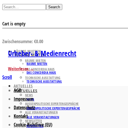
Search
Cart is empty
AUSWAHL ANSEHEN
Zwischensumme:
€
0.00
Urheber- & Medienrecht
RÄUME MIETEN
RÄUME MIETEN
RÄUME MIETEN
RÄUME MIETEN
Weiterlesen
DAS CONCORDIA HAUS
DAS CONCORDIA HAUS
Scroll
TECHNISCHE AUSSTATTUNG
TECHNISCHE AUSSTATTUNG
AKTUELLES
AGB
AKTUELLES
NEWS
Impressum
NEWS
AUSSENPOLITISCHE EXPERTENGESPRÄCHE
Datenschutz
AUSSENPOLITISCHE EXPERTENGESPRÄCHE
ALLE VERANSTALTUNGEN
Kontakt
ALLE VERANSTALTUNGEN
NEWSLETTER
Cookie-Richtlinie (EU)
NEWSLETTER