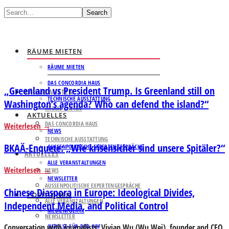
Search
RÄUME MIETEN
RÄUME MIETEN
DAS CONCORDIA HAUS
„Greenland vs President Trump. Is Greenland still on
RÄUME MIETEN
TECHNISCHE AUSSTATTUNG
Washington’s agenda? Who can defend the island?“
RÄUME MIETEN
AKTUELLES
DAS CONCORDIA HAUS
Weiterlesen
NEWS
TECHNISCHE AUSSTATTUNG
BKAÄ-Enquete: „Wie krisensicher sind unsere Spitäler?“
AUSSENPOLITISCHE EXPERTENGESPRÄCHE
AKTUELLES
ALLE VERANSTALTUNGEN
Weiterlesen
NEWS
NEWSLETTER
AUSSENPOLITISCHE EXPERTENGESPRÄCHE
Chinese Diaspora in Europe: Ideological Divides,
POSITIONEN
ALLE VERANSTALTUNGEN
Independent Media, and Political Control
MEDIENPOLITIK
NEWSLETTER
Conversation with journalists: Vivian Wu (Wu Wei), founder and CEO
IMPULSE FÜR DEN ORF