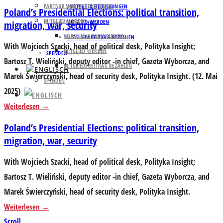
PARTNER UND UNTERSTÜTZER
VORTEILE & BEDINGUNGEN
Poland’s Presidential Elections: political transition,
MITGLIED WERDEN
MITGLIED WERDEN
migration, war, security
VORTEILE & BEDINGUNGEN
MITGLIEDSBEITRAG BEZAHLEN
With Wojciech Szacki, head of political desk, Polityka Insight;
MITGLIED WERDEN
SPENDEN
Bartosz T. Wieliński, deputy editor -in chief, Gazeta Wyborcza, and
MITGLIEDSBEITRAG BEZAHLEN
Marek Świerczyński, head of security desk, Polityka Insight. (12. Mai
SPENDEN
2025)
Weiterlesen
Poland’s Presidential Elections: political transition,
migration, war, security
With Wojciech Szacki, head of political desk, Polityka Insight;
Bartosz T. Wieliński, deputy editor -in chief, Gazeta Wyborcza, and
Marek Świerczyński, head of security desk, Polityka Insight.
Weiterlesen
Scroll