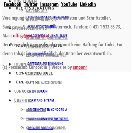
POSITIONEN
Facebook
Twitter
Instagram
YouTube
LinkedIn
RECHTSBERATUNG
MEDIENPOLITIK
Vereinigung österreichischer Journalisten und Schriftsteller,
RECHTSDIENST JOURNALISMUS
IMPULSE FÜR DEN ORF
Bankgasse 8, A-1010 Wien, Österreich, Telefon: (+43) 1 533 85 73,
SCHULUNGSTERMINE
RECHTSBERATUNG
Mail:
office@concordia.at
.
KLAGSFONDS JOURNALISMUS
RECHTSDIENST JOURNALISMUS
Der Presseclub Concordia übernimmt keine Haftung für Links. Für
JOURNALISMUSPREISE
SCHULUNGSTERMINE
deren Inhalt ist ausschließlich der Betreiber verantwortlich.
CONCORDIA PREISE
KLAGSFONDS JOURNALISMUS
JOURNALISMUSPREISE
GATTERER AUSZEICHNUNG
(c) Presseclub Concordia | website by
smoonr
CONCORDIA BALL
CONCORDIA PREISE
ÜBER UNS
GATTERER AUSZEICHNUNG
CONCORDIA BALL
UNSER VEREIN
ÜBER UNS
VORSTAND & TEAM
GESCHICHTE DER CONCORDIA
UNSER VEREIN
VORSTAND & TEAM
PARTNER UND UNTERSTÜTZER
GESCHICHTE DER CONCORDIA
MITGLIED WERDEN