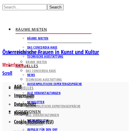
Search
RÄUME MIETEN
RÄUME MIETEN
DAS CONCORDIA HAUS
Österreichische Frauen in Kunst und Kultur
RÄUME MIETEN
TECHNISCHE AUSSTATTUNG
RÄUME MIETEN
Weiterlesen
AKTUELLES
DAS CONCORDIA HAUS
Scroll
NEWS
TECHNISCHE AUSSTATTUNG
AUSSENPOLITISCHE EXPERTENGESPRÄCHE
AGB
AKTUELLES
ALLE VERANSTALTUNGEN
Impressum
NEWS
NEWSLETTER
Datenschutz
AUSSENPOLITISCHE EXPERTENGESPRÄCHE
POSITIONEN
Kontakt
ALLE VERANSTALTUNGEN
MEDIENPOLITIK
Cookie-Richtlinie (EU)
NEWSLETTER
IMPULSE FÜR DEN ORF