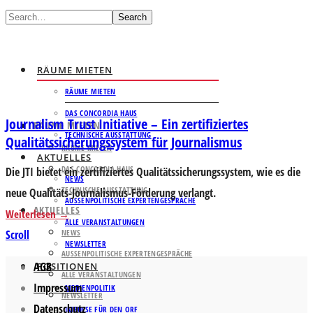
Search
RÄUME MIETEN
RÄUME MIETEN
DAS CONCORDIA HAUS
Journalism Trust Initiative – Ein zertifiziertes
RÄUME MIETEN
TECHNISCHE AUSSTATTUNG
Qualitätssicherungssystem für Journalismus
RÄUME MIETEN
AKTUELLES
DAS CONCORDIA HAUS
Die JTI bietet ein zertifiziertes Qualitätssicherungssystem, wie es die
NEWS
TECHNISCHE AUSSTATTUNG
neue Qualitäts-Journalismus-Förderung verlangt.
AUSSENPOLITISCHE EXPERTENGESPRÄCHE
AKTUELLES
Weiterlesen
ALLE VERANSTALTUNGEN
Scroll
NEWS
NEWSLETTER
AUSSENPOLITISCHE EXPERTENGESPRÄCHE
AGB
POSITIONEN
ALLE VERANSTALTUNGEN
Impressum
MEDIENPOLITIK
NEWSLETTER
Datenschutz
IMPULSE FÜR DEN ORF