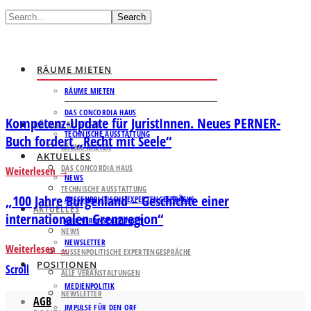
Search
RÄUME MIETEN
RÄUME MIETEN
DAS CONCORDIA HAUS
Kompetenz-Update für JuristInnen. Neues PERNER-
RÄUME MIETEN
TECHNISCHE AUSSTATTUNG
Buch fordert „Recht mit Seele“
RÄUME MIETEN
AKTUELLES
DAS CONCORDIA HAUS
Weiterlesen
NEWS
TECHNISCHE AUSSTATTUNG
„100 Jahre Burgenland – Geschichte einer
AUSSENPOLITISCHE EXPERTENGESPRÄCHE
AKTUELLES
internationalen Grenzregion“
ALLE VERANSTALTUNGEN
NEWS
NEWSLETTER
Weiterlesen
AUSSENPOLITISCHE EXPERTENGESPRÄCHE
POSITIONEN
Scroll
ALLE VERANSTALTUNGEN
MEDIENPOLITIK
NEWSLETTER
AGB
IMPULSE FÜR DEN ORF