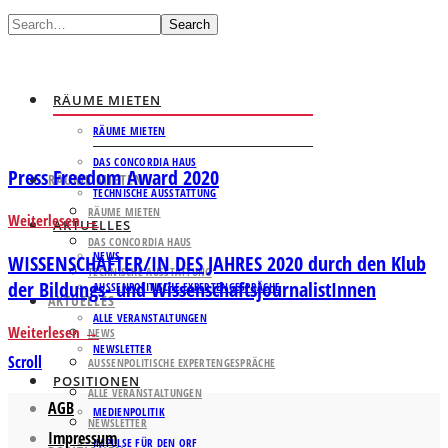
Search
RÄUME MIETEN
RÄUME MIETEN
DAS CONCORDIA HAUS
Press Freedom Award 2020
RÄUME MIETEN
TECHNISCHE AUSSTATTUNG
RÄUME MIETEN
Weiterlesen
AKTUELLES
DAS CONCORDIA HAUS
NEWS
WISSENSCHAFTER/IN DES JAHRES 2020 durch den Klub
TECHNISCHE AUSSTATTUNG
der Bildungs- und WissenschaftsjournalistInnen
AUSSENPOLITISCHE EXPERTENGESPRÄCHE
AKTUELLES
ALLE VERANSTALTUNGEN
Weiterlesen
NEWS
NEWSLETTER
Scroll
AUSSENPOLITISCHE EXPERTENGESPRÄCHE
POSITIONEN
ALLE VERANSTALTUNGEN
AGB
MEDIENPOLITIK
NEWSLETTER
Impressum
IMPULSE FÜR DEN ORF