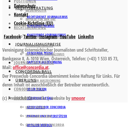
POSITIONEN
Datenschutz
RECHTSBERATUNG
MEDIENPOLITIK
Kontakt
RECHTSDIENST JOURNALISMUS
IMPULSE FÜR DEN ORF
Cookie-Richtlinie (EU)
SCHULUNGSTERMINE
RECHTSBERATUNG
KLAGSFONDS JOURNALISMUS
Facebook
Twitter
Instagram
YouTube
LinkedIn
RECHTSDIENST JOURNALISMUS
JOURNALISMUSPREISE
SCHULUNGSTERMINE
Vereinigung österreichischer Journalisten und Schriftsteller,
CONCORDIA PREISE
KLAGSFONDS JOURNALISMUS
Bankgasse 8, A-1010 Wien, Österreich, Telefon: (+43) 1 533 85 73,
JOURNALISMUSPREISE
GATTERER AUSZEICHNUNG
Mail:
office@concordia.at
.
CONCORDIA BALL
CONCORDIA PREISE
Der Presseclub Concordia übernimmt keine Haftung für Links. Für
ÜBER UNS
GATTERER AUSZEICHNUNG
deren Inhalt ist ausschließlich der Betreiber verantwortlich.
CONCORDIA BALL
UNSER VEREIN
(c) Presseclub Concordia | website by
smoonr
ÜBER UNS
VORSTAND & TEAM
GESCHICHTE DER CONCORDIA
UNSER VEREIN
VORSTAND & TEAM
PARTNER UND UNTERSTÜTZER
GESCHICHTE DER CONCORDIA
MITGLIED WERDEN