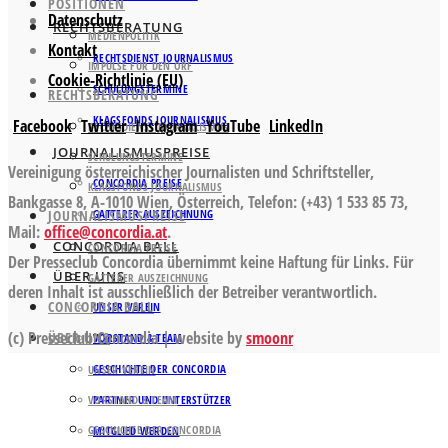
POSITIONEN
Datenschutz
RECHTSBERATUNG
MEDIENPOLITIK
Kontakt
RECHTSDIENST JOURNALISMUS
IMPULSE FÜR DEN ORF
Cookie-Richtlinie (EU)
SCHULUNGSTERMINE
RECHTSBERATUNG
KLAGSFONDS JOURNALISMUS
Facebook
Twitter
Instagram
YouTube
LinkedIn
RECHTSDIENST JOURNALISMUS
JOURNALISMUSPREISE
SCHULUNGSTERMINE
Vereinigung österreichischer Journalisten und Schriftsteller,
CONCORDIA PREISE
KLAGSFONDS JOURNALISMUS
Bankgasse 8, A-1010 Wien, Österreich, Telefon: (+43) 1 533 85 73,
JOURNALISMUSPREISE
GATTERER AUSZEICHNUNG
Mail:
office@concordia.at
.
CONCORDIA BALL
CONCORDIA PREISE
Der Presseclub Concordia übernimmt keine Haftung für Links. Für
ÜBER UNS
GATTERER AUSZEICHNUNG
deren Inhalt ist ausschließlich der Betreiber verantwortlich.
CONCORDIA BALL
UNSER VEREIN
(c) Presseclub Concordia | website by
smoonr
ÜBER UNS
VORSTAND & TEAM
GESCHICHTE DER CONCORDIA
UNSER VEREIN
VORSTAND & TEAM
PARTNER UND UNTERSTÜTZER
GESCHICHTE DER CONCORDIA
MITGLIED WERDEN