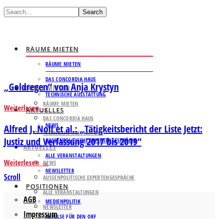
Search
RÄUME MIETEN
RÄUME MIETEN
DAS CONCORDIA HAUS
„Goldregen“ von Anja Krystyn
RÄUME MIETEN
TECHNISCHE AUSSTATTUNG
RÄUME MIETEN
Weiterlesen
AKTUELLES
DAS CONCORDIA HAUS
NEWS
Alfred J. Noll et al.: „Tätigkeitsbericht der Liste Jetzt:
TECHNISCHE AUSSTATTUNG
Justiz und Verfassung 2017 bis 2019“
AUSSENPOLITISCHE EXPERTENGESPRÄCHE
AKTUELLES
ALLE VERANSTALTUNGEN
Weiterlesen
NEWS
NEWSLETTER
Scroll
AUSSENPOLITISCHE EXPERTENGESPRÄCHE
POSITIONEN
ALLE VERANSTALTUNGEN
AGB
MEDIENPOLITIK
NEWSLETTER
Impressum
IMPULSE FÜR DEN ORF