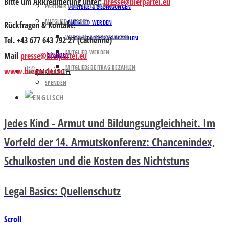
Bitte um
Akkreditierung unter:
presse@bierpartei.eu
PARTNER UND UNTERSTÜTZER
VORTEILE & BEDINGUNGEN
MITGLIED WERDEN
MITGLIED WERDEN
Rückfragen & Kontakt:
VORTEILE & BEDINGUNGEN
MITGLIEDSBEITRAG BEZAHLEN
Tel. +43 677 643 792 27 (Catherine)
MITGLIED WERDEN
Mail
presse@bierpartei.eu
SPENDEN
MITGLIEDSBEITRAG BEZAHLEN
www.bierpartei.eu
SPENDEN
Jedes Kind - Armut und Bildungsungleichheit. Im
Vorfeld der 14. Armutskonferenz: Chancenindex,
Schulkosten und die Kosten des Nichtstuns
Legal Basics: Quellenschutz
Scroll