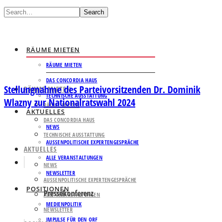
Search
RÄUME MIETEN
RÄUME MIETEN
DAS CONCORDIA HAUS
Stellungnahme des Parteivorsitzenden Dr. Dominik
RÄUME MIETEN
TECHNISCHE AUSSTATTUNG
Wlazny zur Nationalratswahl 2024
RÄUME MIETEN
AKTUELLES
DAS CONCORDIA HAUS
NEWS
TECHNISCHE AUSSTATTUNG
AUSSENPOLITISCHE EXPERTENGESPRÄCHE
AKTUELLES
ALLE VERANSTALTUNGEN
NEWS
NEWSLETTER
AUSSENPOLITISCHE EXPERTENGESPRÄCHE
POSITIONEN
Pressekonferenz
ALLE VERANSTALTUNGEN
MEDIENPOLITIK
NEWSLETTER
IMPULSE FÜR DEN ORF