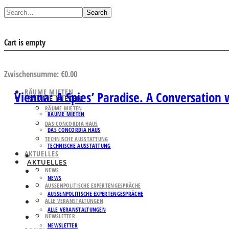
Search
Cart is empty
AUSWAHL ANSEHEN
Zwischensumme:
€
0.00
RÄUME MIETEN
Vienna: A Spies’ Paradise. A Conversation 
RÄUME MIETEN
RÄUME MIETEN
RÄUME MIETEN
DAS CONCORDIA HAUS
DAS CONCORDIA HAUS
TECHNISCHE AUSSTATTUNG
TECHNISCHE AUSSTATTUNG
AKTUELLES
AKTUELLES
NEWS
NEWS
AUSSENPOLITISCHE EXPERTENGESPRÄCHE
AUSSENPOLITISCHE EXPERTENGESPRÄCHE
ALLE VERANSTALTUNGEN
ALLE VERANSTALTUNGEN
NEWSLETTER
NEWSLETTER