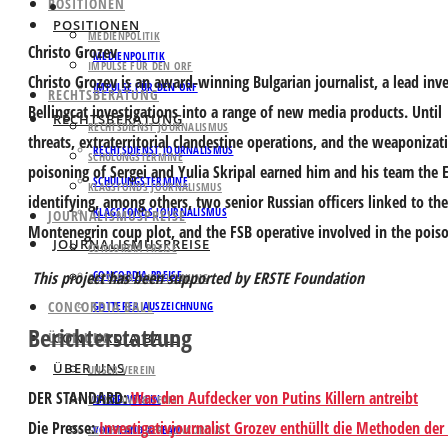
POSITIONEN
POSITIONEN
MEDIENPOLITIK
Christo Grozev
MEDIENPOLITIK
IMPULSE FÜR DEN ORF
Christo Grozev is an award-winning Bulgarian journalist, a lead inv
IMPULSE FÜR DEN ORF
RECHTSBERATUNG
Bellingcat investigations into a range of new media products. Until
RECHTSBERATUNG
RECHTSDIENST JOURNALISMUS
threats, extraterritorial clandestine operations, and the weaponizati
RECHTSDIENST JOURNALISMUS
SCHULUNGSTERMINE
poisoning of Sergei and Yulia Skripal earned him and his team the E
SCHULUNGSTERMINE
KLAGSFONDS JOURNALISMUS
identifying, among others, two senior Russian officers linked to th
KLAGSFONDS JOURNALISMUS
JOURNALISMUSPREISE
Montenegrin coup plot, and the FSB operative involved in the poiso
JOURNALISMUSPREISE
CONCORDIA PREISE
This project has been supported by ERSTE Foundation
CONCORDIA PREISE
GATTERER AUSZEICHNUNG
CONCORDIA BALL
GATTERER AUSZEICHNUNG
Berichterstattung
ÜBER UNS
CONCORDIA BALL
ÜBER UNS
UNSER VEREIN
DER STANDARD
:
Was den Aufdecker von Putins Killern antreibt
UNSER VEREIN
VORSTAND & TEAM
Die Presse
:
Investigativjournalist Grozev enthüllt die Methoden der 
GESCHICHTE DER CONCORDIA
VORSTAND & TEAM