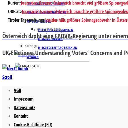
Kurier
:
Journalist Grozev: Österreich braucht viel größere Spionage
PARTNER UND UNTERSTÜTZER
GESCHICHTE DER CONCORDIA
ORF.at
:
Journalist Grozev: Österreich bräuchte größere Spionageab
MITGLIED WERDEN
PARTNER UND UNTERSTÜTZER
Tiroler Tageszeitung
:
Insider hält größere Spionageabwehr in Österre
VORTEILE & BEDINGUNGEN
MITGLIED WERDEN
MITGLIED WERDEN
VORTEILE & BEDINGUNGEN
Österreich droht eine FPÖVP-Regierung unter einem
MITGLIEDSBEITRAG BEZAHLEN
MITGLIED WERDEN
SPENDEN
MITGLIEDSBEITRAG BEZAHLEN
UK-Elections: Understanding Voters’ Concerns and Po
SPENDEN
Scroll
AGB
Impressum
Datenschutz
Kontakt
Cookie-Richtlinie (EU)