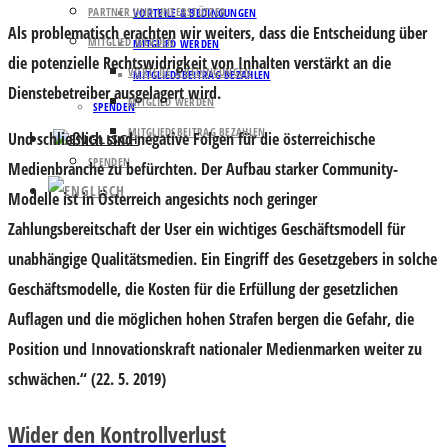
PARTNER UND UNTERSTÜTZER
VORTEILE & BEDINGUNGEN
Als problematisch erachten wir weiters, dass die Entscheidung über
MITGLIED WERDEN
MITGLIED WERDEN
die potenzielle Rechtswidrigkeit von Inhalten verstärkt an die
VORTEILE & BEDINGUNGEN
MITGLIEDSBEITRAG BEZAHLEN
Dienstebetreiber ausgelagert wird.
MITGLIED WERDEN
SPENDEN
MITGLIEDSBEITRAG BEZAHLEN
Und schließlich sind negative Folgen für die österreichische
SPENDEN
Medienbranche zu befürchten. Der Aufbau starker Community-
Modelle ist in Österreich angesichts noch geringer
Zahlungsbereitschaft der User ein wichtiges Geschäftsmodell für
unabhängige Qualitätsmedien. Ein Eingriff des Gesetzgebers in solche
Geschäftsmodelle, die Kosten für die Erfüllung der gesetzlichen
Auflagen und die möglichen hohen Strafen bergen die Gefahr, die
Position und Innovationskraft nationaler Medienmarken weiter zu
schwächen.“ (22. 5. 2019)
Wider den Kontrollverlust