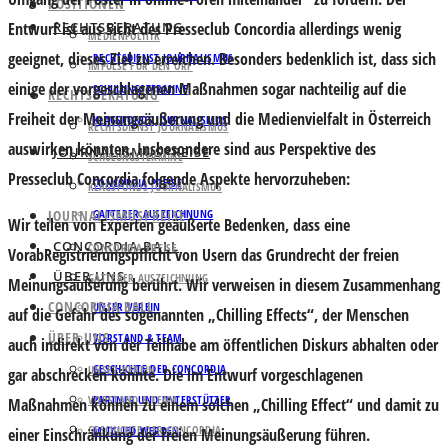
POSITIONEN
Entwurf ist aus Sicht des Presseclub Concordia allerdings wenig
RECHTSBERATUNG
MEDIENPOLITIK
geeignet, dieses Ziel zu erreichen. Besonders bedenklich ist, dass sich
RECHTSDIENST JOURNALISMUS
IMPULSE FÜR DEN ORF
einige der vorgeschlagenen Maßnahmen sogar nachteilig auf die
SCHULUNGSTERMINE
RECHTSBERATUNG
Freiheit der Meinungsäußerung und die Medienvielfalt in Österreich
KLAGSFONDS JOURNALISMUS
RECHTSDIENST JOURNALISMUS
auswirken könnten. Insbesondere sind aus Perspektive des
JOURNALISMUSPREISE
SCHULUNGSTERMINE
Presseclub Concordia folgende Aspekte hervorzuheben:
CONCORDIA PREISE
KLAGSFONDS JOURNALISMUS
JOURNALISMUSPREISE
GATTERER AUSZEICHNUNG
Wir teilen von Experten geäußerte Bedenken, dass eine
CONCORDIA BALL
CONCORDIA PREISE
VorabRegistrierungspflicht von Usern das Grundrecht der freien
ÜBER UNS
GATTERER AUSZEICHNUNG
Meinungsäußerung berührt. Wir verweisen in diesem Zusammenhang
CONCORDIA BALL
UNSER VEREIN
auf die Gefahr des sogenannten „Chilling Effects“, der Menschen
ÜBER UNS
VORSTAND & TEAM
auch indirekt von der Teilhabe am öffentlichen Diskurs abhalten oder
GESCHICHTE DER CONCORDIA
UNSER VEREIN
gar abschrecken könnte. Die im Entwurf vorgeschlagenen
VORSTAND & TEAM
PARTNER UND UNTERSTÜTZER
Maßnahmen können zu einem solchen „Chilling Effect“ und damit zu
GESCHICHTE DER CONCORDIA
MITGLIED WERDEN
einer Einschränkung der freien Meinungsäußerung führen.