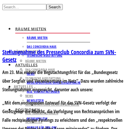
Search
RÄUME MIETEN
RÄUME MIETEN
DAS CONCORDIA HAUS
Stellungnahme des Presseclub Concordia zum SVN-
RÄUME MIETEN
TECHNISCHE AUSSTATTUNG
Gesetz
RÄUME MIETEN
AKTUELLES
DAS CONCORDIA HAUS
Am 23. Mai endete die Begutachtungsfrist für das „Bundesgesetz
NEWS
TECHNISCHE AUSSTATTUNG
über Sorgfalt und Verantwortung im Netz“. Dazu wurden zahlreiche
AUSSENPOLITISCHE EXPERTENGESPRÄCHE
AKTUELLES
Stellungnahmen eingereicht, darunter auch unsere:
ALLE VERANSTALTUNGEN
NEWS
NEWSLETTER
„Mit dem vorliegenden Entwurf für das SVN-Gesetz verfolgt der
AUSSENPOLITISCHE EXPERTENGESPRÄCHE
POSITIONEN
Gesetzgeber die Absicht, die Verfolgung von Rechtsansprüchen im
ALLE VERANSTALTUNGEN
MEDIENPOLITIK
Falle rechtswidriger Postings zu erleichtern und den „respektvollen
NEWSLETTER
IMPULSE FÜR DEN ORF
Umgang der Poster in online-Foren miteinander“ zu fördern. Der