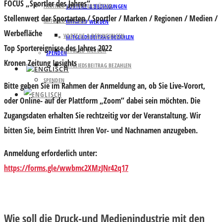
FOCUS „Sportler des Jahres“
PARTNER UND UNTERSTÜTZER
VORTEILE & BEDINGUNGEN
Stellenwert der Sportarten / Sportler / Marken / Regionen / Medien /
MITGLIED WERDEN
MITGLIED WERDEN
Werbefläche
VORTEILE & BEDINGUNGEN
MITGLIEDSBEITRAG BEZAHLEN
Top Sportereignisse des Jahres 2022
MITGLIED WERDEN
SPENDEN
Kronen Zeitung Insights
MITGLIEDSBEITRAG BEZAHLEN
SPENDEN
Bitte geben Sie im Rahmen der Anmeldung an, ob Sie Live-Vorort,
oder Online- auf der Plattform „Zoom” dabei sein möchten. Die
Zugangsdaten erhalten Sie rechtzeitig vor der Veranstaltung. Wir
bitten Sie, beim Eintritt Ihren Vor- und Nachnamen anzugeben.
Anmeldung erforderlich unter:
https://forms.gle/wwbmc2XMzJNr42q17
Wie soll die Druck-und Medienindustrie mit den