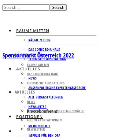
Search
RÄUME MIETEN
RÄUME MIETEN
DAS CONCORDIA HAUS
Sponsormarkt Österreich 2022
RÄUME MIETEN
TECHNISCHE AUSSTATTUNG
RÄUME MIETEN
AKTUELLES
DAS CONCORDIA HAUS
NEWS
TECHNISCHE AUSSTATTUNG
AUSSENPOLITISCHE EXPERTENGESPRÄCHE
AKTUELLES
ALLE VERANSTALTUNGEN
NEWS
NEWSLETTER
Pressekonferenz
AUSSENPOLITISCHE EXPERTENGESPRÄCHE
POSITIONEN
ALLE VERANSTALTUNGEN
MEDIENPOLITIK
NEWSLETTER
IMPULSE FÜR DEN ORF