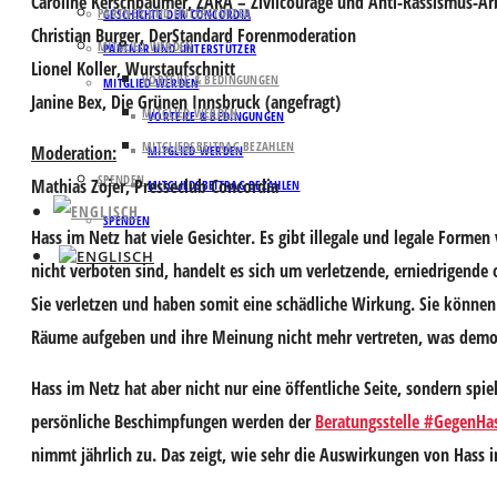
Caroline Kerschbaumer
, ZARA – Zivilcourage und Anti-Rassismus-Ar
PARTNER UND UNTERSTÜTZER
GESCHICHTE DER CONCORDIA
Christian Burger
, DerStandard Forenmoderation
MITGLIED WERDEN
PARTNER UND UNTERSTÜTZER
Lionel Koller
, Wurstaufschnitt
VORTEILE & BEDINGUNGEN
MITGLIED WERDEN
Janine Bex
, Die Grünen Innsbruck (angefragt)
MITGLIED WERDEN
VORTEILE & BEDINGUNGEN
MITGLIEDSBEITRAG BEZAHLEN
Moderation:
MITGLIED WERDEN
SPENDEN
Mathias Zojer
, Presseclub Concordia
MITGLIEDSBEITRAG BEZAHLEN
SPENDEN
Hass im Netz hat viele Gesichter. Es gibt illegale und legale Form
nicht verboten sind, handelt es sich um verletzende, erniedrigende
Sie verletzen und haben somit eine schädliche Wirkung. Sie könne
Räume aufgeben und ihre Meinung nicht mehr vertreten, was demokr
Hass im Netz hat aber nicht nur eine öffentliche Seite, sondern spi
persönliche Beschimpfungen werden der
Beratungsstelle #GegenHa
nimmt jährlich zu. Das zeigt, wie sehr die Auswirkungen von Hass 