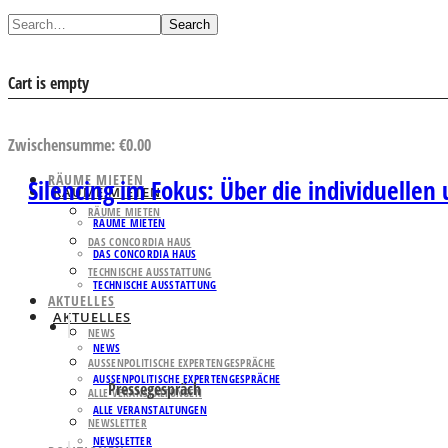
Search
Cart is empty
AUSWAHL ANSEHEN
Zwischensumme:
€
0.00
RÄUME MIETEN
Silencing im Fokus: Über die individuelle
RÄUME MIETEN
RÄUME MIETEN
RÄUME MIETEN
DAS CONCORDIA HAUS
DAS CONCORDIA HAUS
TECHNISCHE AUSSTATTUNG
TECHNISCHE AUSSTATTUNG
AKTUELLES
AKTUELLES
NEWS
NEWS
AUSSENPOLITISCHE EXPERTENGESPRÄCHE
AUSSENPOLITISCHE EXPERTENGESPRÄCHE
Pressegespräch
ALLE VERANSTALTUNGEN
ALLE VERANSTALTUNGEN
NEWSLETTER
NEWSLETTER