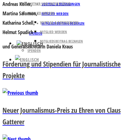
Andreas Koller,
PARTNER UND UNTERSTÜTZER
VORTEILE & BEDINGUNGEN
Martina Salomon,
MITGLIED WERDEN
MITGLIED WERDEN
Katharina Schell,
VORTEILE & BEDINGUNGEN
MITGLIEDSBEITRAG BEZAHLEN
Helmut Spudich
MITGLIED WERDEN
SPENDEN
MITGLIEDSBEITRAG BEZAHLEN
und Generalsekretärin Daniela Kraus
SPENDEN
Förderung und Stipendien für Journalistische
Projekte
Neuer Journalismus-Preis zu Ehren von Claus
Gatterer