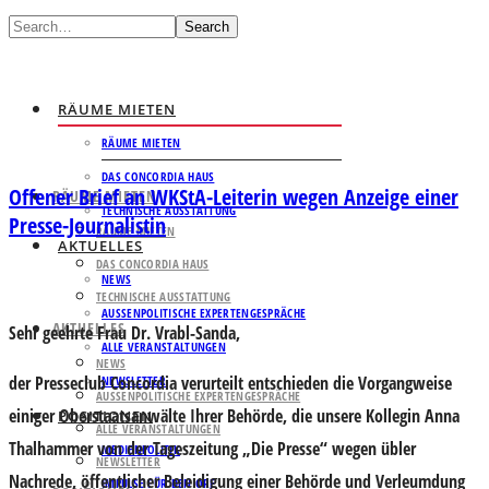
Search
RÄUME MIETEN
RÄUME MIETEN
DAS CONCORDIA HAUS
Offener Brief an WKStA-Leiterin wegen Anzeige einer
RÄUME MIETEN
TECHNISCHE AUSSTATTUNG
Presse-Journalistin
RÄUME MIETEN
AKTUELLES
DAS CONCORDIA HAUS
NEWS
TECHNISCHE AUSSTATTUNG
AUSSENPOLITISCHE EXPERTENGESPRÄCHE
AKTUELLES
Sehr geehrte Frau Dr. Vrabl-Sanda,
ALLE VERANSTALTUNGEN
NEWS
der Presseclub Concordia verurteilt entschieden die Vorgangweise
NEWSLETTER
AUSSENPOLITISCHE EXPERTENGESPRÄCHE
einiger Oberstaatsanwälte Ihrer Behörde, die unsere Kollegin Anna
POSITIONEN
ALLE VERANSTALTUNGEN
Thalhammer von der Tageszeitung „Die Presse“ wegen übler
MEDIENPOLITIK
NEWSLETTER
Nachrede, öffentlicher Beleidigung einer Behörde und Verleumdung
IMPULSE FÜR DEN ORF