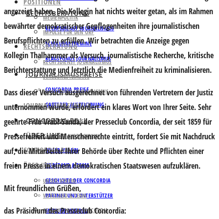
POSITIONEN
angezeigt haben. Die Kollegin hat nichts weiter getan, als im Rahmen
RECHTSBERATUNG
MEDIENPOLITIK
bewährter demokratischer Gepflogenheiten ihre journalistischen
RECHTSDIENST JOURNALISMUS
IMPULSE FÜR DEN ORF
Berufspflichten zu erfüllen. Wir betrachten die Anzeige gegen
SCHULUNGSTERMINE
RECHTSBERATUNG
Kollegin Thalhammer als Versuch, journalistische Recherche, kritische
KLAGSFONDS JOURNALISMUS
RECHTSDIENST JOURNALISMUS
Berichterstattung und letztlich die Medienfreiheit zu kriminalisieren.
JOURNALISMUSPREISE
SCHULUNGSTERMINE
CONCORDIA PREISE
Dass dieser Versuch ausgerechnet von führenden Vertretern der Justiz
KLAGSFONDS JOURNALISMUS
JOURNALISMUSPREISE
GATTERER AUSZEICHNUNG
unternommen wurde, erfordert ein klares Wort von Ihrer Seite. Sehr
CONCORDIA BALL
geehrte Frau Vrabl-Sanda, der Presseclub Concordia, der seit 1859 für
CONCORDIA PREISE
ÜBER UNS
Pressefreiheit und Menschenrechte eintritt, fordert Sie mit Nachdruck
GATTERER AUSZEICHNUNG
CONCORDIA BALL
auf, die Mitarbeiter Ihrer Behörde über Rechte und Pflichten einer
UNSER VEREIN
freien Presse in einem demokratischen Staatswesen aufzuklären.
ÜBER UNS
VORSTAND & TEAM
GESCHICHTE DER CONCORDIA
UNSER VEREIN
Mit freundlichen Grüßen,
VORSTAND & TEAM
PARTNER UND UNTERSTÜTZER
das Präsidium des Presseclub Concordia:
GESCHICHTE DER CONCORDIA
MITGLIED WERDEN