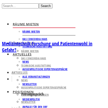
Search
RÄUME MIETEN
RÄUME MIETEN
DAS CONCORDIA HAUS
Medizintechnik-Forschung und Patientenwohl in
RÄUME MIETEN
TECHNISCHE AUSSTATTUNG
Gefahr?
RÄUME MIETEN
AKTUELLES
DAS CONCORDIA HAUS
NEWS
TECHNISCHE AUSSTATTUNG
AUSSENPOLITISCHE EXPERTENGESPRÄCHE
AKTUELLES
ALLE VERANSTALTUNGEN
NEWS
NEWSLETTER
AUSSENPOLITISCHE EXPERTENGESPRÄCHE
POSITIONEN
Pressegespräch
ALLE VERANSTALTUNGEN
MEDIENPOLITIK
NEWSLETTER
IMPULSE FÜR DEN ORF