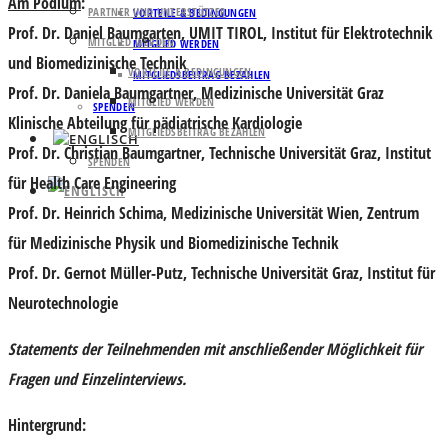
Am Podium
:
PARTNER UND UNTERSTÜTZER
VORTEILE & BEDINGUNGEN
Prof. Dr. Daniel Baumgarten
, UMIT TIROL, Institut für Elektrotechnik
MITGLIED WERDEN
MITGLIED WERDEN
und Biomedizinische Technik
VORTEILE & BEDINGUNGEN
MITGLIEDSBEITRAG BEZAHLEN
Prof. Dr. Daniela Baumgartner
, Medizinische Universität Graz
MITGLIED WERDEN
SPENDEN
Klinische Abteilung für pädiatrische Kardiologie
MITGLIEDSBEITRAG BEZAHLEN
Prof. Dr. Christian Baumgartner
, Technische Universität Graz, Institut
SPENDEN
für Health Care Engineering
Prof. Dr. Heinrich Schima
, Medizinische Universität Wien, Zentrum
für Medizinische Physik und Biomedizinische Technik
Prof. Dr. Gernot Müller-Putz
, Technische Universität Graz, Institut für
Neurotechnologie
Statements der Teilnehmenden mit anschließender Möglichkeit für
Fragen und Einzelinterviews.
Hintergrund: