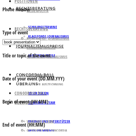
POSITIONEN
RECHTSBERATUNG
Phone number
MEDIENPOLITIK
RECHTSDIENST JOURNALISMUS
IMPULSE FÜR DEN ORF
SCHULUNGSTERMINE
RECHTSBERATUNG
Type of event
KLAGSFONDS JOURNALISMUS
RECHTSDIENST JOURNALISMUS
JOURNALISMUSPREISE
SCHULUNGSTERMINE
Title or topic of the event
CONCORDIA PREISE
KLAGSFONDS JOURNALISMUS
JOURNALISMUSPREISE
GATTERER AUSZEICHNUNG
CONCORDIA BALL
CONCORDIA PREISE
Date of your event (DD.MM.YYY)
ÜBER UNS
GATTERER AUSZEICHNUNG
CONCORDIA BALL
UNSER VEREIN
Begin of event (HH:MM)
ÜBER UNS
VORSTAND & TEAM
GESCHICHTE DER CONCORDIA
UNSER VEREIN
VORSTAND & TEAM
PARTNER UND UNTERSTÜTZER
End of event (HH:MM)
GESCHICHTE DER CONCORDIA
MITGLIED WERDEN