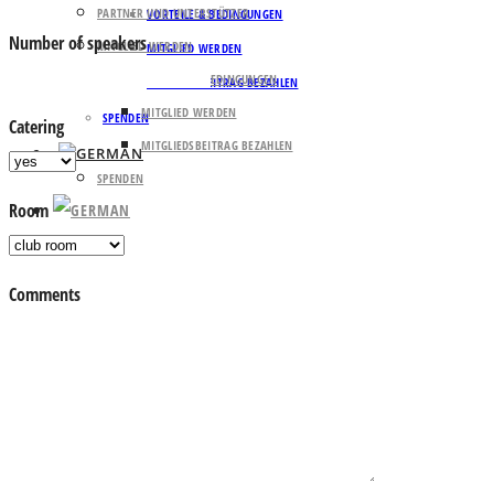
PARTNER UND UNTERSTÜTZER
VORTEILE & BEDINGUNGEN
Number of speakers
MITGLIED WERDEN
MITGLIED WERDEN
VORTEILE & BEDINGUNGEN
MITGLIEDSBEITRAG BEZAHLEN
MITGLIED WERDEN
SPENDEN
Catering
MITGLIEDSBEITRAG BEZAHLEN
SPENDEN
Room
Comments