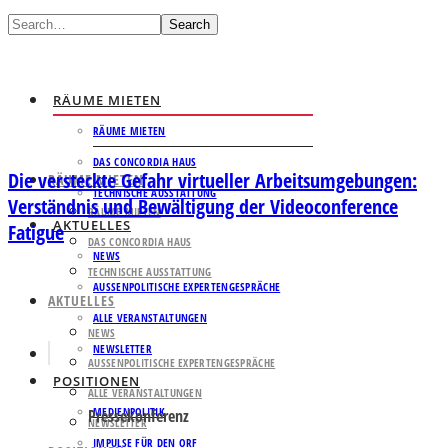
Search
RÄUME MIETEN
RÄUME MIETEN
DAS CONCORDIA HAUS
Die versteckte Gefahr virtueller Arbeitsumgebungen:
RÄUME MIETEN
TECHNISCHE AUSSTATTUNG
Verständnis und Bewältigung der Videoconference
RÄUME MIETEN
AKTUELLES
Fatigue
DAS CONCORDIA HAUS
NEWS
TECHNISCHE AUSSTATTUNG
AUSSENPOLITISCHE EXPERTENGESPRÄCHE
AKTUELLES
ALLE VERANSTALTUNGEN
NEWS
NEWSLETTER
AUSSENPOLITISCHE EXPERTENGESPRÄCHE
POSITIONEN
ALLE VERANSTALTUNGEN
MEDIENPOLITIK
Pressekonferenz
NEWSLETTER
IMPULSE FÜR DEN ORF