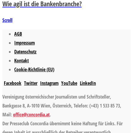
Wie agil ist die Bankenbranche?
Scroll
AGB
Impressum
Datenschutz
Kontakt
Cookie-Richtlinie (EU)
Facebook
Twitter
Instagram
YouTube
LinkedIn
Vereinigung österreichischer Journalisten und Schriftsteller,
Bankgasse 8, A-1010 Wien, Österreich, Telefon: (+43) 1 533 85 73,
Mail:
office@concordia.at
.
Der Presseclub Concordia übernimmt keine Haftung für Links. Für
deren Inhalt ist ausschließlich der Betreiber verantwortlich.