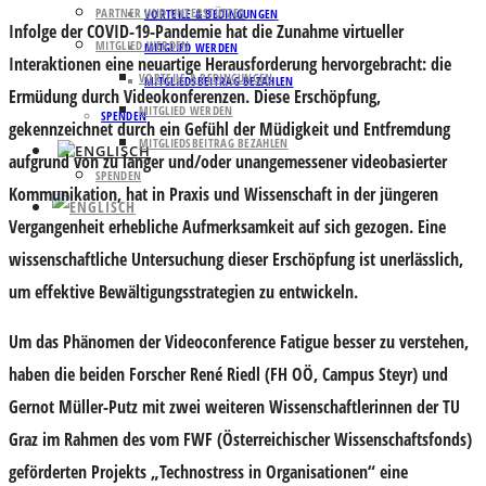
PARTNER UND UNTERSTÜTZER
VORTEILE & BEDINGUNGEN
Infolge der COVID-19-Pandemie hat die Zunahme virtueller
MITGLIED WERDEN
MITGLIED WERDEN
Interaktionen eine neuartige Herausforderung hervorgebracht: die
VORTEILE & BEDINGUNGEN
MITGLIEDSBEITRAG BEZAHLEN
Ermüdung durch Videokonferenzen. Diese Erschöpfung,
MITGLIED WERDEN
SPENDEN
gekennzeichnet durch ein Gefühl der Müdigkeit und Entfremdung
MITGLIEDSBEITRAG BEZAHLEN
aufgrund von zu langer und/oder unangemessener videobasierter
SPENDEN
Kommunikation, hat in Praxis und Wissenschaft in der jüngeren
Vergangenheit erhebliche Aufmerksamkeit auf sich gezogen. Eine
wissenschaftliche Untersuchung dieser Erschöpfung ist unerlässlich,
um effektive Bewältigungsstrategien zu entwickeln.
Um das Phänomen der Videoconference Fatigue besser zu verstehen,
haben die beiden Forscher René Riedl (FH OÖ, Campus Steyr) und
Gernot Müller-Putz mit zwei weiteren Wissenschaftlerinnen der TU
Graz im Rahmen des vom FWF (Österreichischer Wissenschaftsfonds)
geförderten Projekts „Technostress in Organisationen“ eine