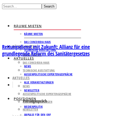
Search
RÄUME MIETEN
RÄUME MIETEN
DAS CONCORDIA HAUS
Rettungsdienst mit Zukunft: Allianz für eine
RÄUME MIETEN
TECHNISCHE AUSSTATTUNG
grundlegende Reform des Sanitätergesetzes
RÄUME MIETEN
AKTUELLES
DAS CONCORDIA HAUS
NEWS
TECHNISCHE AUSSTATTUNG
AUSSENPOLITISCHE EXPERTENGESPRÄCHE
AKTUELLES
ALLE VERANSTALTUNGEN
NEWS
NEWSLETTER
AUSSENPOLITISCHE EXPERTENGESPRÄCHE
POSITIONEN
Pressegespräch
ALLE VERANSTALTUNGEN
MEDIENPOLITIK
NEWSLETTER
IMPULSE FÜR DEN ORF