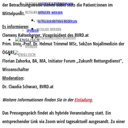
PARTNER UND UNTERSTÜTZER
VORTEILE & BEDINGUNGEN
der Betrachtungsweise stehen dabei stets die Patient:innen im
MITGLIED WERDEN
Mittelpunkt.
MITGLIED WERDEN
VORTEILE & BEDINGUNGEN
MITGLIEDSBEITRAG BEZAHLEN
Es informieren
:
MITGLIED WERDEN
SPENDEN
Clemens Kaltenberger
, Vizepräsident des BVRD.at
MITGLIEDSBEITRAG BEZAHLEN
Prim. Univ.-Prof. Dr. Helmut Trimmel MSc
, SekZon Nojallmedizin der
SPENDEN
ÖGARI
Florian Zahorka, BA, MA
, Initiator Forum „Zukunft Rettungsdienst“,
Wissenschafter
Moderation
:
Dr. Claudia Schwarz
, BVRD.at
Weitere Informationen finden Sie in der
Einladung
.
Das Pressegespräch findet als
hybride Veranstaltung
statt. Ein
entsprechender Link via Zoom wird tagesaktuell ausgesandt. Zu einer