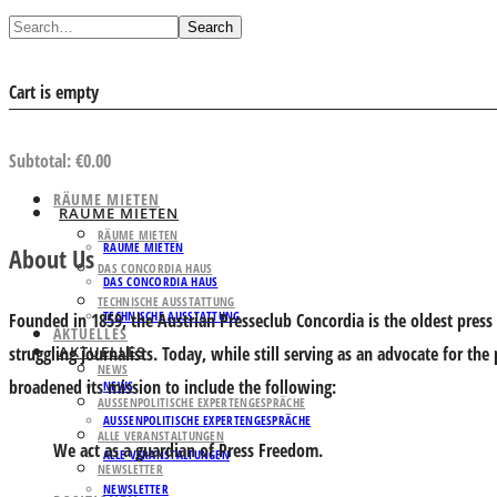
Search
Cart is empty
VIEW CART
Subtotal:
€
0.00
RÄUME MIETEN
RÄUME MIETEN
RÄUME MIETEN
RÄUME MIETEN
About Us
DAS CONCORDIA HAUS
DAS CONCORDIA HAUS
TECHNISCHE AUSSTATTUNG
TECHNISCHE AUSSTATTUNG
Founded in 1859, the Austrian Presseclub Concordia is the oldest press 
AKTUELLES
struggling journalists. Today, while still serving as an advocate for th
AKTUELLES
NEWS
broadened its mission to include the following:
NEWS
AUSSENPOLITISCHE EXPERTENGESPRÄCHE
AUSSENPOLITISCHE EXPERTENGESPRÄCHE
ALLE VERANSTALTUNGEN
We act as a guardian of Press Freedom.
ALLE VERANSTALTUNGEN
NEWSLETTER
NEWSLETTER