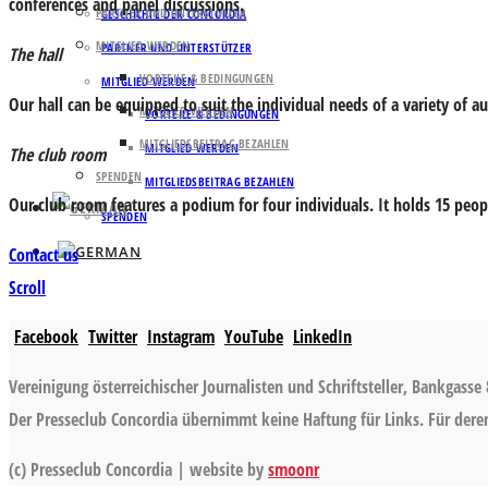
conferences and panel discussions.
PARTNER UND UNTERSTÜTZER
GESCHICHTE DER CONCORDIA
MITGLIED WERDEN
PARTNER UND UNTERSTÜTZER
The hall
VORTEILE & BEDINGUNGEN
MITGLIED WERDEN
Our hall can be equipped to suit the individual needs of a variety of au
MITGLIED WERDEN
VORTEILE & BEDINGUNGEN
MITGLIEDSBEITRAG BEZAHLEN
MITGLIED WERDEN
The club room
SPENDEN
MITGLIEDSBEITRAG BEZAHLEN
Our club room features a podium for four individuals. It holds 15 peo
SPENDEN
Contact us
Scroll
Facebook
Twitter
Instagram
YouTube
LinkedIn
Vereinigung österreichischer Journalisten und Schriftsteller, Bankgasse 
Der Presseclub Concordia übernimmt keine Haftung für Links. Für deren 
(c) Presseclub Concordia | website by
smoonr