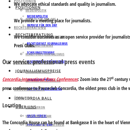
POSITIONEN
We advocate ethical standards and quality in journalism.
POSITIONEN
MEDIENPOLITIK
MEDIENPOLITIK
IMPULSE FÜR DEN ORF
We provide a meeting place for journalists.
IMPULSE FÜR DEN ORF
RECHTSBERATUNG
RECHTSBERATUNG
We consider ourselves as an open service provider for journalis
RECHTSDIENST JOURNALISMUS
RECHTSDIENST JOURNALISMUS
Press Clubs.
SCHULUNGSTERMINE
SCHULUNGSTERMINE
KLAGSFONDS JOURNALISMUS
Our service: professional press events
KLAGSFONDS JOURNALISMUS
JOURNALISMUSPREISE
JOURNALISMUSPREISE
CONCORDIA PREISE
st
Concordia International Press Conferences
: Zoom into the 21
century 
CONCORDIA PREISE
GATTERER AUSZEICHNUNG
press conference to Presseclub Concordia, the oldest press club in the
CONCORDIA BALL
GATTERER AUSZEICHNUNG
ÜBER UNS
CONCORDIA BALL
Location
ÜBER UNS
UNSER VEREIN
UNSER VEREIN
VORSTAND & TEAM
The Concordia House can be found at Bankgasse 8 in the heart of Vienn
GESCHICHTE DER CONCORDIA
VORSTAND & TEAM