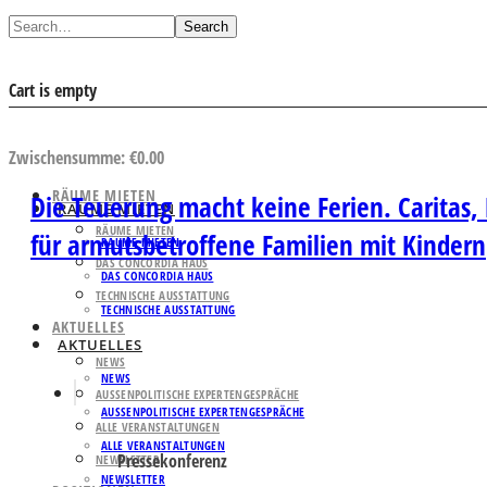
Search
Cart is empty
AUSWAHL ANSEHEN
Zwischensumme:
€
0.00
RÄUME MIETEN
Die Teuerung macht keine Ferien. Caritas
RÄUME MIETEN
RÄUME MIETEN
für armutsbetroffene Familien mit Kindern
RÄUME MIETEN
DAS CONCORDIA HAUS
DAS CONCORDIA HAUS
TECHNISCHE AUSSTATTUNG
TECHNISCHE AUSSTATTUNG
AKTUELLES
AKTUELLES
NEWS
NEWS
AUSSENPOLITISCHE EXPERTENGESPRÄCHE
AUSSENPOLITISCHE EXPERTENGESPRÄCHE
ALLE VERANSTALTUNGEN
ALLE VERANSTALTUNGEN
Pressekonferenz
NEWSLETTER
NEWSLETTER