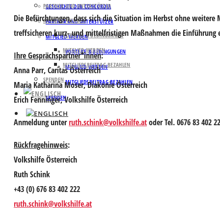
PARTNER UND UNTERSTÜTZER
GESCHICHTE DER CONCORDIA
Die Befürchtungen, dass sich die Situation im Herbst ohne weiter
MITGLIED WERDEN
PARTNER UND UNTERSTÜTZER
treffsicheren kurz- und mittelfristigen Maßnahmen die Einführung ein
VORTEILE & BEDINGUNGEN
MITGLIED WERDEN
MITGLIED WERDEN
VORTEILE & BEDINGUNGEN
Ihre Gesprächspartner*innen
:
MITGLIEDSBEITRAG BEZAHLEN
MITGLIED WERDEN
Anna Parr
, Caritas Österreich
SPENDEN
MITGLIEDSBEITRAG BEZAHLEN
Maria Katharina Moser
, Diakonie Österreich
SPENDEN
Erich Fenninger
, Volkshilfe Österreich
Anmeldung
unter
ruth.schink@volkshilfe.at
oder Tel. 0676 83 402 2
Rückfragehinweis
:
Volkshilfe Österreich
Ruth Schink
+43 (0) 676 83 402 222
ruth.schink@volkshilfe.at