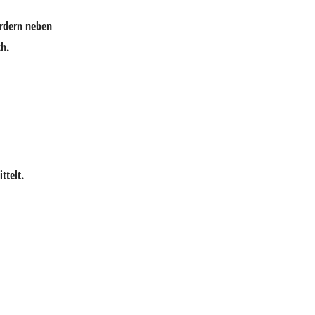
ordern neben
ch.
telt.