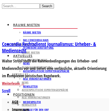
Search
RÄUME MIETEN
RÄUME MIETEN
DAS CONCORDIA HAUS
Concordia Rechtsdienst Journalismus: Urheber- &
RÄUME MIETEN
TECHNISCHE AUSSTATTUNG
Medienrecht
RÄUME MIETEN
AKTUELLES
DAS CONCORDIA HAUS
Walter Strobl stellt die Rahmenbedingungen des Urheber- und
NEWS
TECHNISCHE AUSSTATTUNG
Medienrechts vor und liefert eine verlässliche, aktuelle Orientierung
AUSSENPOLITISCHE EXPERTENGESPRÄCHE
AKTUELLES
im komplexen juristischen Regelwerk.
ALLE VERANSTALTUNGEN
NEWS
Weiterlesen
NEWSLETTER
Scroll
AUSSENPOLITISCHE EXPERTENGESPRÄCHE
POSITIONEN
ALLE VERANSTALTUNGEN
AGB
MEDIENPOLITIK
NEWSLETTER
Impressum
IMPULSE FÜR DEN ORF