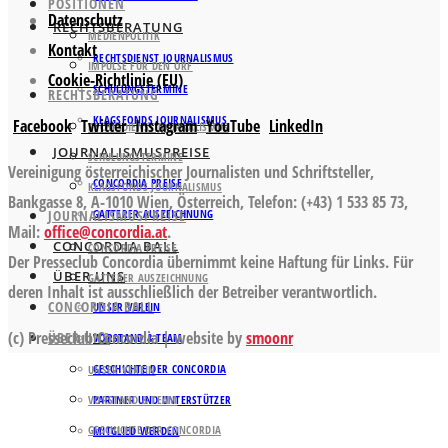
POSITIONEN
Datenschutz
RECHTSBERATUNG
MEDIENPOLITIK
Kontakt
RECHTSDIENST JOURNALISMUS
IMPULSE FÜR DEN ORF
Cookie-Richtlinie (EU)
SCHULUNGSTERMINE
RECHTSBERATUNG
KLAGSFONDS JOURNALISMUS
Facebook
Twitter
Instagram
YouTube
LinkedIn
RECHTSDIENST JOURNALISMUS
JOURNALISMUSPREISE
SCHULUNGSTERMINE
Vereinigung österreichischer Journalisten und Schriftsteller,
CONCORDIA PREISE
KLAGSFONDS JOURNALISMUS
Bankgasse 8, A-1010 Wien, Österreich, Telefon: (+43) 1 533 85 73,
JOURNALISMUSPREISE
GATTERER AUSZEICHNUNG
Mail:
office@concordia.at
.
CONCORDIA BALL
CONCORDIA PREISE
Der Presseclub Concordia übernimmt keine Haftung für Links. Für
ÜBER UNS
GATTERER AUSZEICHNUNG
deren Inhalt ist ausschließlich der Betreiber verantwortlich.
CONCORDIA BALL
UNSER VEREIN
(c) Presseclub Concordia | website by
smoonr
ÜBER UNS
VORSTAND & TEAM
GESCHICHTE DER CONCORDIA
UNSER VEREIN
VORSTAND & TEAM
PARTNER UND UNTERSTÜTZER
GESCHICHTE DER CONCORDIA
MITGLIED WERDEN