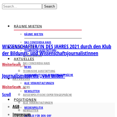
Search
RÄUME MIETEN
RÄUME MIETEN
DAS CONCORDIA HAUS
WISSENSCHAFTER/IN DES JAHRES 2021 durch den Klub
RÄUME MIETEN
TECHNISCHE AUSSTATTUNG
der Bildungs- und WissenschaftsjournalistInnen
RÄUME MIETEN
AKTUELLES
DAS CONCORDIA HAUS
Weiterlesen
NEWS
TECHNISCHE AUSSTATTUNG
Journalismuspreis „von unten“
AUSSENPOLITISCHE EXPERTENGESPRÄCHE
AKTUELLES
ALLE VERANSTALTUNGEN
Weiterlesen
NEWS
NEWSLETTER
Scroll
AUSSENPOLITISCHE EXPERTENGESPRÄCHE
POSITIONEN
ALLE VERANSTALTUNGEN
AGB
MEDIENPOLITIK
NEWSLETTER
Impressum
IMPULSE FÜR DEN ORF